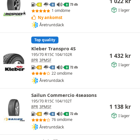
1 022
kr
73 db
C
B
B
I lager
1 omdöme
Ny ankomst
Åretruntdäck
Top quality
Kleber Transpro 4S
1 432
kr
195/70 R15C 104/102R
8PR
3PMSF
I lager
72 db
D
B
B
22 omdöme
Åretruntdäck
Sailun Commercio 4seasons
195/70 R15C 104/102T
1 138
kr
8PR
3PMSF
72 db
D
B
B
I lager
76 omdöme
Åretruntdäck