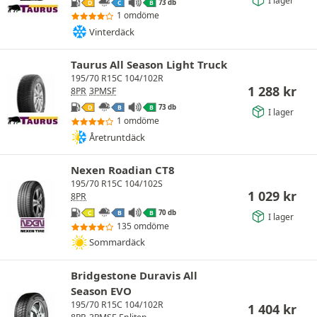
I lager
73 db
D
C
B
1 omdöme
Vinterdäck
Taurus All Season Light Truck
195/70 R15C 104/102R
1 288
kr
8PR
3PMSF
73 db
D
B
B
I lager
1 omdöme
Åretruntdäck
Nexen Roadian CT8
195/70 R15C 104/102S
1 029
kr
8PR
70 db
C
B
B
I lager
135 omdöme
Sommardäck
Bridgestone Duravis All
Season EVO
195/70 R15C 104/102R
1 404
kr