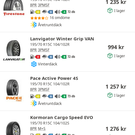
1 235
kr
8PR
3PMSF
I lager
72 db
C
B
A
16 omdöme
Åretruntdäck
Lanvigator Winter Grip VAN
195/70 R15C 104/102R
994
kr
8PR
3PMSF
I lager
72 db
E
B
B
Vinterdäck
Pace Active Power 4S
195/70 R15C 104/102R
1 257
kr
8PR
3PMSF
I lager
73 db
C
B
B
Åretruntdäck
Kormoran Cargo Speed EVO
195/70 R15C 104/102S
1 276
kr
8PR
M+S