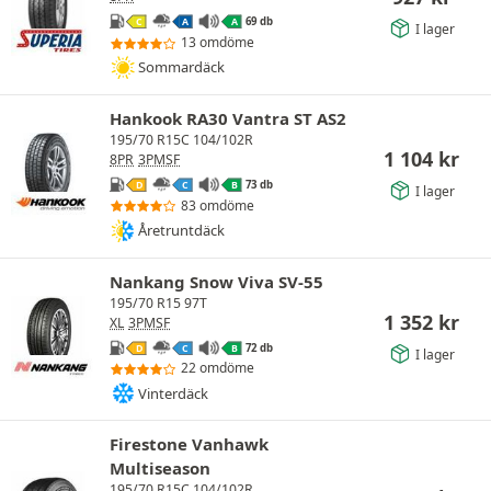
69 db
C
A
A
I lager
13 omdöme
Sommardäck
Hankook RA30 Vantra ST AS2
195/70 R15C 104/102R
1 104
kr
8PR
3PMSF
73 db
D
C
B
I lager
83 omdöme
Åretruntdäck
Nankang Snow Viva SV-55
195/70 R15 97T
1 352
kr
XL
3PMSF
72 db
D
C
B
I lager
22 omdöme
Vinterdäck
Firestone Vanhawk
Multiseason
195/70 R15C 104/102R