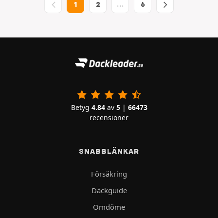
1
2
…
6
Betyg
4.84
av
5
|
66473
recensioner
SNABBLÄNKAR
Försäkring
Däckguide
Omdöme