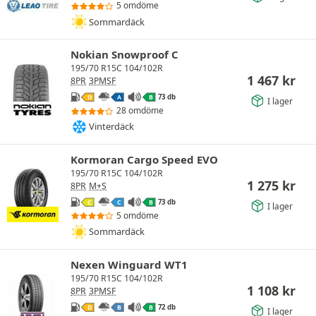
5 omdöme
Sommardäck
Nokian Snowproof C
195/70 R15C 104/102R
1 467
kr
8PR
3PMSF
73 db
D
A
B
I lager
28 omdöme
Vinterdäck
Kormoran Cargo Speed EVO
195/70 R15C 104/102R
1 275
kr
8PR
M+S
73 db
C
C
B
I lager
5 omdöme
Sommardäck
Nexen Winguard WT1
195/70 R15C 104/102R
1 108
kr
8PR
3PMSF
72 db
D
B
B
I lager