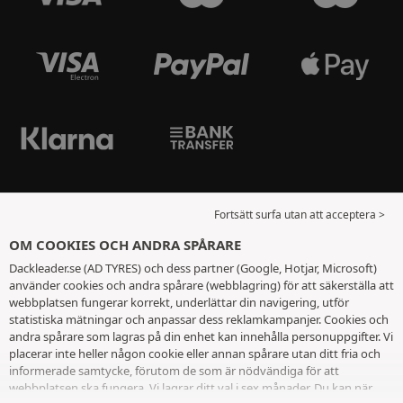
Fortsätt surfa utan att acceptera >
OM COOKIES OCH ANDRA SPÅRARE
Dackleader.se (AD TYRES) och dess partner (Google, Hotjar, Microsoft)
använder cookies och andra spårare (webblagring) för att säkerställa att
webbplatsen fungerar korrekt, underlättar din navigering, utför
statistiska mätningar och anpassar dess reklamkampanjer. Cookies och
andra spårare som lagras på din enhet kan innehålla personuppgifter. Vi
placerar inte heller någon cookie eller annan spårare utan ditt fria och
informerade samtycke, förutom de som är nödvändiga för att
webbplatsen ska fungera. Vi lagrar ditt val i sex månader. Du kan när