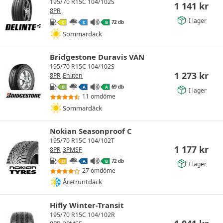
195/70 R15C 104/102S
1 141
kr
8PR
I lager
72 db
C
C
B
Sommardäck
Bridgestone Duravis VAN
195/70 R15C 104/102S
1 273
kr
8PR
Enliten
69 db
B
A
A
I lager
11 omdöme
Sommardäck
Nokian Seasonproof C
195/70 R15C 104/102T
1 177
kr
8PR
3PMSF
72 db
D
A
B
I lager
27 omdöme
Åretruntdäck
Hifly Winter-Transit
195/70 R15C 104/102R