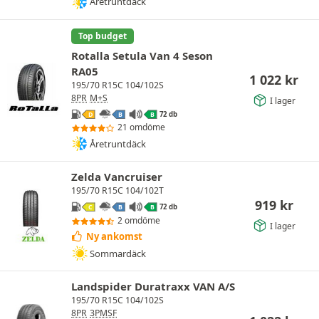
Åretruntdäck
Top budget
Rotalla Setula Van 4 Seson
RA05
1 022
kr
195/70 R15C 104/102S
8PR
M+S
I lager
72 db
D
B
B
21 omdöme
Åretruntdäck
Zelda Vancruiser
195/70 R15C 104/102T
919
kr
72 db
C
B
B
2 omdöme
I lager
Ny ankomst
Sommardäck
Landspider Duratraxx VAN A/S
195/70 R15C 104/102S
8PR
3PMSF