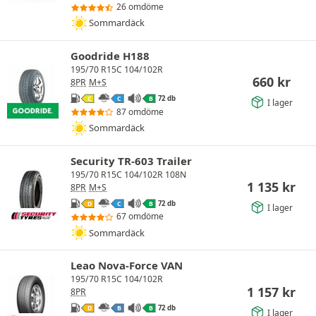
26 omdöme
Sommardäck
Goodride H188
195/70 R15C 104/102R
660
kr
8PR
M+S
72 db
C
C
B
I lager
87 omdöme
Sommardäck
Security TR-603 Trailer
195/70 R15C 104/102R 108N
1 135
kr
8PR
M+S
72 db
D
C
B
I lager
67 omdöme
Sommardäck
Leao Nova-Force VAN
195/70 R15C 104/102R
1 157
kr
8PR
72 db
D
B
B
I lager