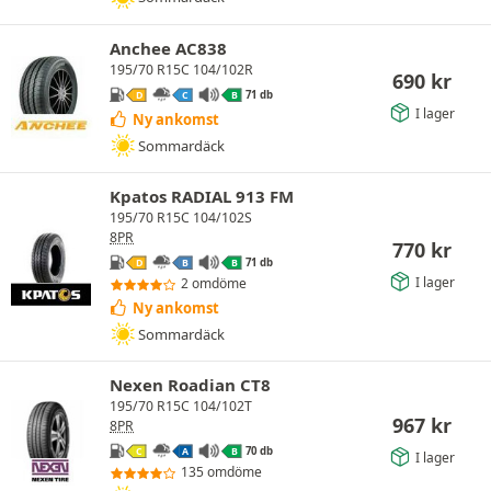
Anchee AC838
195/70 R15C 104/102R
690
kr
71 db
D
C
B
I lager
Ny ankomst
Sommardäck
Kpatos RADIAL 913 FM
195/70 R15C 104/102S
8PR
770
kr
71 db
D
B
B
I lager
2 omdöme
Ny ankomst
Sommardäck
Nexen Roadian CT8
195/70 R15C 104/102T
967
kr
8PR
70 db
C
A
B
I lager
135 omdöme