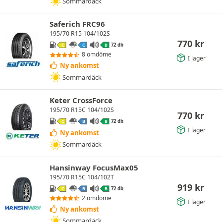
Sommardäck
Saferich FRC96
195/70 R15 104/102S
770
kr
72 db
C
C
B
8 omdöme
I lager
Ny ankomst
Sommardäck
Keter CrossForce
195/70 R15C 104/102S
770
kr
72 db
C
B
B
I lager
Ny ankomst
Sommardäck
Hansinway FocusMax05
195/70 R15C 104/102T
919
kr
72 db
C
B
B
2 omdöme
I lager
Ny ankomst
Sommardäck