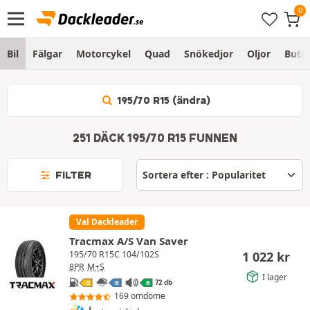
Bil
Fälgar
Motorcykel
Quad
Snökedjor
Oljor
Butik
195/70 R15 (ändra)
251 DÄCK 195/70 R15 FUNNEN
FILTER
Val Dackleader
Tracmax A/S Van Saver
1 022
kr
195/70 R15C 104/102S
8PR
M+S
I lager
72 db
D
B
B
169 omdöme