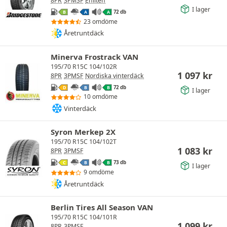
8PR
3PMSF
Enliten
I lager
72 db
B
A
A
23 omdöme
Åretruntdäck
Minerva Frostrack VAN
195/70 R15C 104/102R
1 097
kr
8PR
3PMSF
Nordiska vinterdäck
72 db
D
B
B
I lager
10 omdöme
Vinterdäck
Syron Merkep 2X
195/70 R15C 104/102T
1 083
kr
8PR
3PMSF
73 db
C
B
B
I lager
9 omdöme
Åretruntdäck
Berlin Tires All Season VAN
195/70 R15C 104/101R
1 099
kr
8PR
3PMSF