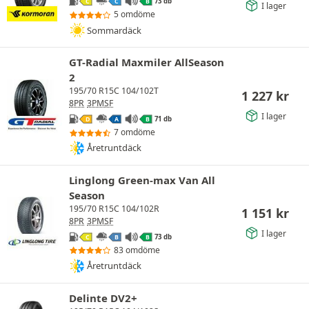
73 db
C
C
B
I lager
5 omdöme
Sommardäck
GT-Radial Maxmiler AllSeason
2
195/70 R15C 104/102T
1 227
kr
8PR
3PMSF
I lager
71 db
D
A
B
7 omdöme
Åretruntdäck
Linglong Green-max Van All
Season
195/70 R15C 104/102R
1 151
kr
8PR
3PMSF
I lager
73 db
C
B
B
83 omdöme
Åretruntdäck
Delinte DV2+