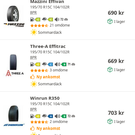
Mazzini Effivan
195/70 R15C 104/102R
690
kr
8PR
72 db
C
C
I lager
21 omdöme
Sommardäck
Three-A Effitrac
195/70 R15C 104/102R
8PR
669
kr
71 db
C
C
B
I lager
3 omdöme
Ny ankomst
Sommardäck
Winrun R350
195/70 R15C 104/102R
8PR
703
kr
72 db
C
A
B
I lager
2 omdöme
Ny ankomst