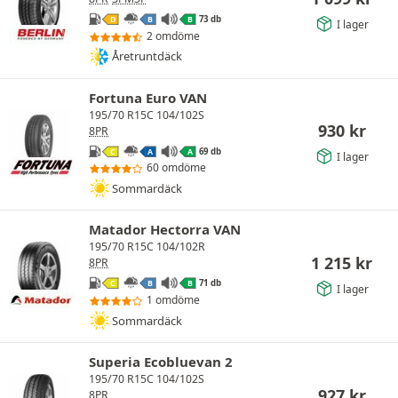
73 db
D
B
B
I lager
2 omdöme
Åretruntdäck
Fortuna Euro VAN
195/70 R15C 104/102S
930
kr
8PR
69 db
C
A
A
I lager
60 omdöme
Sommardäck
Matador Hectorra VAN
195/70 R15C 104/102R
1 215
kr
8PR
71 db
C
B
B
I lager
1 omdöme
Sommardäck
Superia Ecobluevan 2
195/70 R15C 104/102S
927
kr
8PR