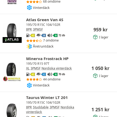
68 omdöme
Vinterdäck
Atlas Green Van 4S
195/70 R15C 104/102R
959
kr
8PR
3PMSF
72 db
C
B
B
I lager
7 omdöme
Åretruntdäck
Minerva Frostrack HP
195/70 R15 97T
1 050
kr
XL
3PMSF
Nordiska vinterdäck
70 db
C
C
B
I lager
44 omdöme
Vinterdäck
Taurus Winter LT 201
195/70 R15C 104/102R
8PR
Studdable
3PMSF
Nordiska
1 251
kr
vinterdäck