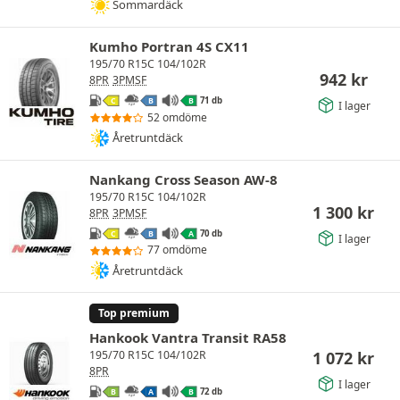
Sommardäck
Kumho Portran 4S CX11
195/70 R15C 104/102R
942
kr
8PR
3PMSF
71 db
C
B
B
I lager
52 omdöme
Åretruntdäck
Nankang Cross Season AW-8
195/70 R15C 104/102R
1 300
kr
8PR
3PMSF
70 db
C
B
A
I lager
77 omdöme
Åretruntdäck
Top premium
Hankook Vantra Transit RA58
1 072
kr
195/70 R15C 104/102R
8PR
I lager
72 db
B
A
B