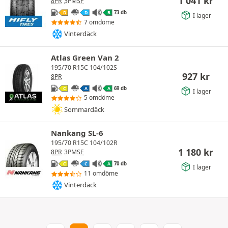
1 041
kr
8PR
3PMSF
73 db
D
D
B
I lager
7 omdöme
Vinterdäck
Atlas Green Van 2
195/70 R15C 104/102S
927
kr
8PR
69 db
C
A
A
I lager
5 omdöme
Sommardäck
Nankang SL-6
195/70 R15C 104/102R
1 180
kr
8PR
3PMSF
70 db
C
C
A
I lager
11 omdöme
Vinterdäck