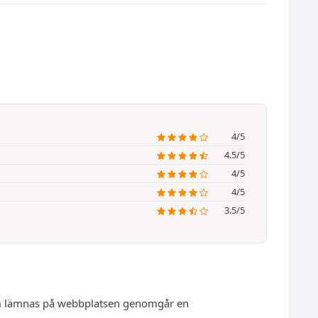
4/5
4.5/5
4/5
4/5
3.5/5
 som lämnas på webbplatsen genomgår en