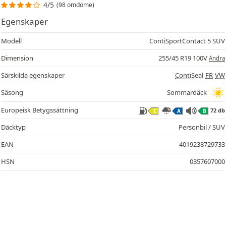
4/5
(98 omdöme)
Egenskaper
Modell
ContiSportContact 5 SUV
Dimension
255/45 R19 100V
Ändra
Särskilda egenskaper
ContiSeal
FR
VW
Säsong
Sommardäck
Europeisk Betygssättning
72 db
C
A
B
Däcktyp
Personbil / SUV
EAN
4019238729733
HSN
0357607000