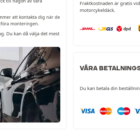
k till någon av våra
Fraktkostnaden är gratis vid 
motorcykeldäck.
mer att kontakta dig när de
utföra monteringen.
ng. Du kan då välja det mest
VÅRA BETALNING
Du kan betala din beställni