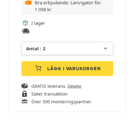
Bra erbjudande: Lanvigator för
1 058
kr
I lager
LÄGG I VARUKORGEN
GRATIS leverans.
Detaljer
Säker transaktion
Över 500 monteringspartner