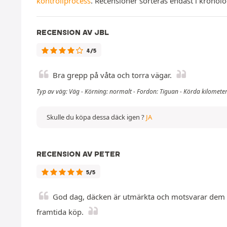
kontrollprocess
. Recensioner sorteras endast i kronol
RECENSION AV JBL
4/5
Bra grepp på våta och torra vägar.
Typ av väg: Väg - Körning: normalt - Fordon: Tiguan - Körda kilomete
Skulle du köpa dessa däck igen ?
JA
RECENSION AV PETER
5/5
God dag, däcken är utmärkta och motsvarar dem s
framtida köp.