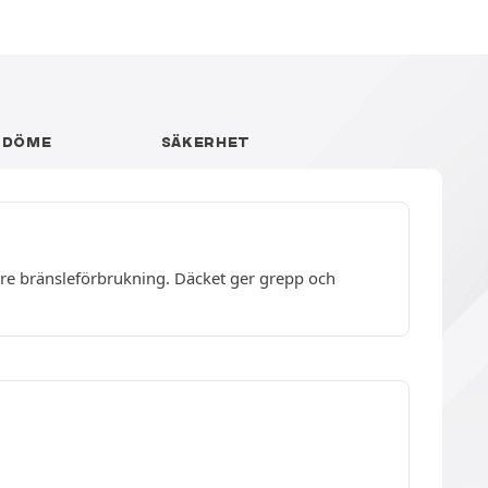
MDÖME
SÄKERHET
ägre bränsleförbrukning. Däcket ger grepp och