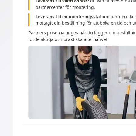
Leverans till valfri adress:
du kan ta med dina däc
partnercenter för montering.
Leverans till en monteringsstation:
partnern kom
mottagit din beställning för att boka en tid och 
Partners priserna anges när du lägger din beställni
fördelaktiga och praktiska alternativet.