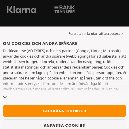
Fortsätt surfa utan att acceptera >
OM COOKIES OCH ANDRA SPÅRARE
Dackleader.se (AD TYRES) och dess partner (Google, Hotjar, Microsoft)
använder cookies och andra spårare (webblagring) för att säkerställa att
webbplatsen fungerar korrekt, underlättar din navigering, utför
statistiska mätningar och anpassar dess reklamkampanjer. Cookies och
andra spårare som lagras på din enhet kan innehålla personuppgifter. Vi
placerar inte heller någon cookie eller annan spårare utan ditt fria och
informerade samtycke, förutom de som är nödvändiga för att
webbplatsen ska fungera. Vi lagrar ditt val i sex månader. Du kan när
som helst dra tillbaka ditt samtycke genom att gå till
sidan cookies och
andra spårare
. Du kan välja att fortsätta surfa utan att acceptera
cookies eller andra spårare. Vägran hindrar inte tillgång till tjänsterna
AD TYRES. För ytterligare information hänvisar vi till
sidan för cookies
GODKÄNN COOKIES
och andra spårare
.
ANPASSA COOKIES