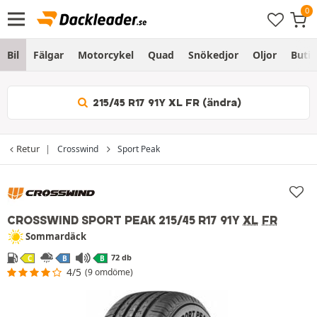
Bil
Fälgar
Motorcykel
Quad
Snökedjor
Oljor
Butik
215/45 R17 91Y XL FR (ändra)
Retur
Crosswind
Sport Peak
CROSSWIND SPORT PEAK
215/45 R17 91Y
XL
FR
Sommardäck
72 db
C
B
B
4/5
(9 omdöme)