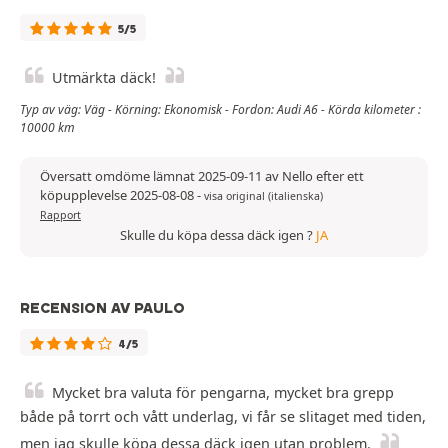
5/5
Utmärkta däck!
Typ av väg: Väg - Körning: Ekonomisk - Fordon: Audi A6 - Körda kilometer :
10000 km
Översatt omdöme lämnat 2025-09-11 av Nello efter ett
köpupplevelse 2025-08-08
-
visa original (italienska)
Rapport
Skulle du köpa dessa däck igen ?
JA
RECENSION AV PAULO
4/5
Mycket bra valuta för pengarna, mycket bra grepp
både på torrt och vått underlag, vi får se slitaget med tiden,
men jag skulle köpa dessa däck igen utan problem.