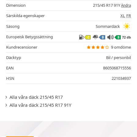
Dimension
215/45 R17 91Y
Ändra
Särskilda egenskaper
XL
FR
Säsong
Sommardäck
Europeisk Betygssättning
72 db
C
B
B
Kundrecensioner
9 omdöme
Däcktyp
Bil / personbil
EAN
8605068715556
HSN
221034937
Alla våra däck 215/45 R17
Alla våra däck 215/45 R17 91Y