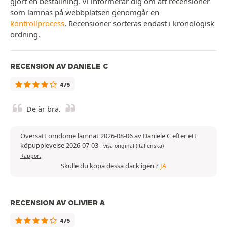
gjort en beställning. Vi informerar dig om att recensioner
som lämnas på webbplatsen genomgår en
kontrollprocess
. Recensioner sorteras endast i kronologisk
ordning.
RECENSION AV DANIELE C
4/5
De är bra.
Översatt omdöme lämnat 2026-08-06 av Daniele C efter ett
köpupplevelse 2026-07-03
-
visa original (italienska)
Rapport
Skulle du köpa dessa däck igen ?
JA
RECENSION AV OLIVIER A
4/5