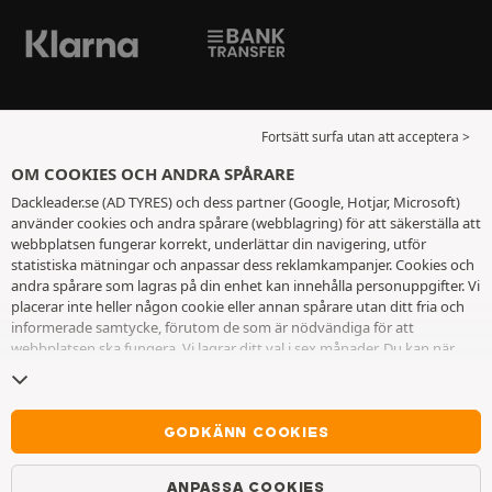
Fortsätt surfa utan att acceptera >
OM COOKIES OCH ANDRA SPÅRARE
Dackleader.se (AD TYRES) och dess partner (Google, Hotjar, Microsoft)
använder cookies och andra spårare (webblagring) för att säkerställa att
webbplatsen fungerar korrekt, underlättar din navigering, utför
statistiska mätningar och anpassar dess reklamkampanjer. Cookies och
andra spårare som lagras på din enhet kan innehålla personuppgifter. Vi
placerar inte heller någon cookie eller annan spårare utan ditt fria och
informerade samtycke, förutom de som är nödvändiga för att
webbplatsen ska fungera. Vi lagrar ditt val i sex månader. Du kan när
som helst dra tillbaka ditt samtycke genom att gå till
sidan cookies och
andra spårare
. Du kan välja att fortsätta surfa utan att acceptera
cookies eller andra spårare. Vägran hindrar inte tillgång till tjänsterna
AD TYRES. För ytterligare information hänvisar vi till
sidan för cookies
GODKÄNN COOKIES
och andra spårare
.
ANPASSA COOKIES