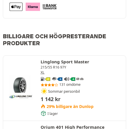
BILLIGARE OCH HÖGPRESTERANDE
PRODUKTER
Linglong Sport Master
215/55 R16 97Y
XL
69 db
C
A
A
131 omdöme
Sommar personbil
1 142
kr
29% billigare än Dunlop
I lager
Orium 401 High Performance