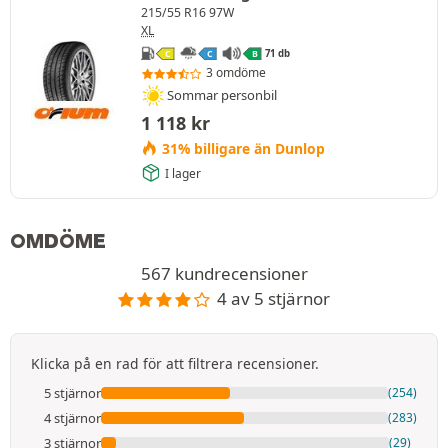
215/55 R16 97W
XL
71 db
C
C
B
3 omdöme
Sommar personbil
1 118
kr
31% billigare än Dunlop
I lager
OMDÖME
567 kundrecensioner
4 av 5 stjärnor
Klicka på en rad för att filtrera recensioner.
5 stjärnor
(254)
4 stjärnor
(283)
3 stjärnor
(29)