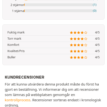
2 stjärnor
(1)
1 stjärna
(0)
Fuktig mark
4/5
Torr mark
4/5
Komfort
4/5
Kvalitet/Pris
4/5
Buller
4/5
KUNDRECENSIONER
För att kunna utvärdera denna produkt måste du först ha
gjort en beställning. Vi informerar dig om att recensioner
som lämnas på webbplatsen genomgår en
kontrollprocess
. Recensioner sorteras endast i kronologisk
ordning.