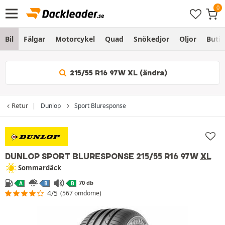
Bil
Fälgar
Motorcykel
Quad
Snökedjor
Oljor
Butik
215/55 R16 97W XL (ändra)
Retur
Dunlop
Sport Bluresponse
DUNLOP SPORT BLURESPONSE
215/55 R16 97W
XL
Sommardäck
70 db
A
B
B
4/5
(567 omdöme)