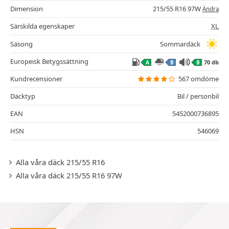
Dimension
215/55 R16 97W
Ändra
Särskilda egenskaper
XL
Säsong
Sommardäck
Europeisk Betygssättning
70 db
A
B
B
Kundrecensioner
567 omdöme
Däcktyp
Bil / personbil
EAN
5452000736895
HSN
546069
Alla våra däck 215/55 R16
Alla våra däck 215/55 R16 97W