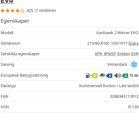
EVR
4/5
(7 omdöme)
Egenskaper
Modell
Vanhawk 2 Winter EVO
Dimension
215/60 R16C 103/101T
Ändra
Särskilda egenskaper
6PR
3PMSF
Enliten
EVR
Säsong
Vinterdäck
Europeisk Betygssättning
72 db
C
A
A
Däcktyp
Kommersiell fordon / Lätt lastbil
EAN
3286343113912
HSN
31139