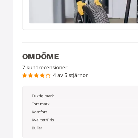
OMDÖME
7 kundrecensioner
4 av 5 stjärnor
Fuktig mark
Torr mark
Komfort
Kvalitet/Pris
Buller