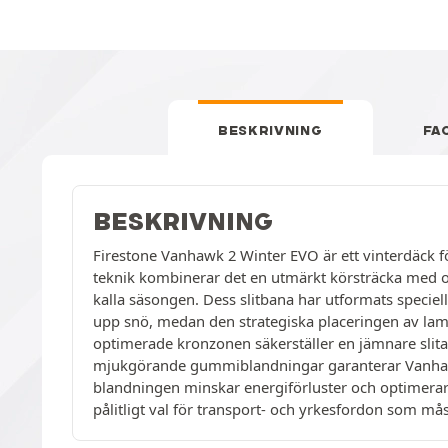
BESKRIVNING
FA
BESKRIVNING
Firestone Vanhawk 2 Winter EVO är ett vinterdäck fö
teknik kombinerar det en utmärkt körsträcka med op
kalla säsongen. Dess slitbana har utformats speciel
upp snö, medan den strategiska placeringen av lam
optimerade kronzonen säkerställer en jämnare slita
mjukgörande gummiblandningar garanterar Vanhawk 
blandningen minskar energiförluster och optimerar r
pålitligt val för transport- och yrkesfordon som må