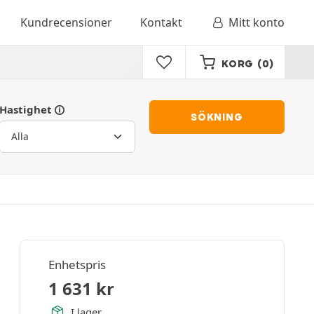
Kundrecensioner
Kontakt
Mitt konto
KORG
(0)
Hastighet
SÖKNING
Enhetspris
1 631
kr
I lager