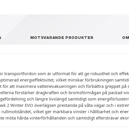
Q
MOTSVARANDE PRODUKTER
O
r transportfordon som är utformat för att ge robusthet och effek
timerad energieffektivitet, vilket minskar förbrukningen samtidig
lt för att maximera vattenevakueringen och förbättra greppet på s
ellerna förstärker dragkraften och bromsförmågan på packad snö
gefördelning och längre livslängd samtidigt som energiförluster
2 Winter EVO överlägsen prestanda på våta vägar och i extrema 
ullmotståndet, vilket ger märkbara vinster i hållbarhet och energ
ste möta hårda vinterförhållanden och samtidigt eftersträvar eko