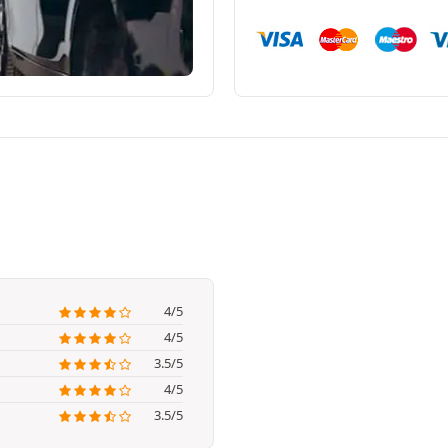
4/5
4/5
3.5/5
4/5
3.5/5