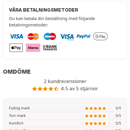
VÅRA BETALNINGSMETODER
Du kan betala din beställning med följande
betalningsmetoder:
OMDÖME
2 kundrecensioner
4.5 av 5 stjärnor
Fuktig mark
5/5
Torr mark
5/5
Komfort
5/5