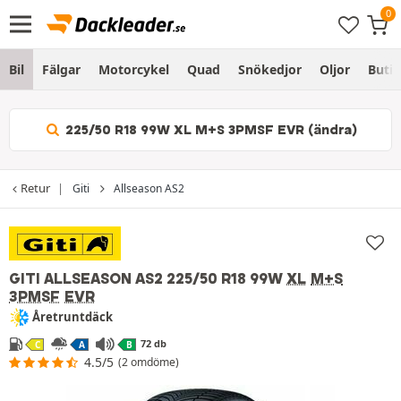
Bil
Fälgar
Motorcykel
Quad
Snökedjor
Oljor
Butik
225/50 R18 99W XL M+S 3PMSF EVR (ändra)
Retur
Giti
Allseason AS2
GITI ALLSEASON AS2
225/50 R18 99W
XL
M+S
3PMSF
EVR
Åretruntdäck
72 db
C
A
B
4.5/5
(2 omdöme)