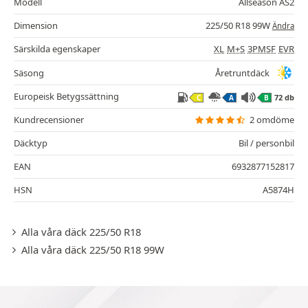
Modell
Allseason AS2
Dimension
225/50 R18 99W
Ändra
Särskilda egenskaper
XL
M+S
3PMSF
EVR
Säsong
Åretruntdäck
Europeisk Betygssättning
72 db
C
A
B
Kundrecensioner
2 omdöme
Däcktyp
Bil / personbil
EAN
6932877152817
HSN
A5874H
Alla våra däck 225/50 R18
Alla våra däck 225/50 R18 99W