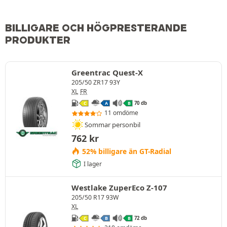
BILLIGARE OCH HÖGPRESTERANDE
PRODUKTER
Greentrac Quest-X
205/50 ZR17 93Y
XL
FR
70 db
C
A
B
11 omdöme
Sommar personbil
762
kr
52% billigare än GT-Radial
I lager
Westlake ZuperEco Z-107
205/50 R17 93W
XL
72 db
C
B
B