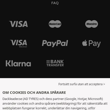
FAQ
Fortsätt surfa utan att acceptera >
OM COOKIES OCH ANDRA SPÅRARE
Dackleader.se (AD TYRES) och dess partner (Google, Hotjar, Microsoft)
använder cookies och andra spårare (webblagring) för att säkerställa att
webbplatsen fungerar korrekt, underlättar din navigering, utför