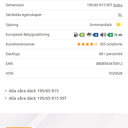
Dimension
195/65 R15 95T
Ändra
Särskilda egenskaper
XL
Säsong
Sommardäck
Europeisk Betygssättning
72 db
B
A
B
Kundrecensioner
355 omdöme
Däcktyp
Bil / personbil
EAN
8808563470412
HSN
1025628
Alla våra däck 195/65 R15
Alla våra däck 195/65 R15 95T