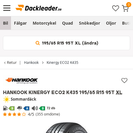
Bil
Fälgar
Motorcykel
Quad
Snökedjor
Oljor
Butik
195/65 R15 95T XL (ändra)
Retur
Hankook
Kinergy ECO2 K435
HANKOOK KINERGY ECO2 K435
195/65 R15 95T
XL
Sommardäck
72 db
B
A
B
4/5
(355 omdöme)