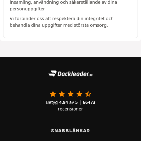
insamling, användning och säkerställande av dina
personuppgifter.
Vi förbinder oss att respektera din integritet och
behandla dina uppgifter med största omsorg.
Betyg
4.84
av
5
|
66473
recensioner
SNABBLÄNKAR