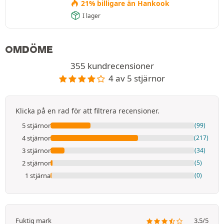
21% billigare än Hankook
I lager
OMDÖME
355 kundrecensioner
4 av 5 stjärnor
Klicka på en rad för att filtrera recensioner.
5 stjärnor
(99)
4 stjärnor
(217)
3 stjärnor
(34)
2 stjärnor
(5)
1 stjärna
(0)
Fuktig mark
3.5/5