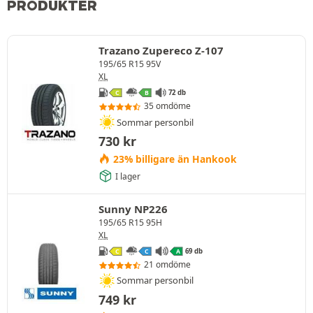
PRODUKTER
Trazano Zupereco Z-107
195/65 R15 95V
XL
72 db
C
B
35 omdöme
Sommar personbil
730
kr
23% billigare än Hankook
I lager
Sunny NP226
195/65 R15 95H
XL
69 db
C
C
A
21 omdöme
Sommar personbil
749
kr