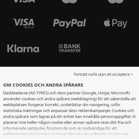
Fortsätt surfa utan att acceptera >
OM COOKIES OCH ANDRA SPÅRARE
Dackleader.se (AD TYRES) och dess partner (Google, Hotjar, Microsoft)
använder cookies och andra spårare (webblagring) för att säkerställa att
webbplatsen fungerar korrekt, underlättar din navigering, utför
statistiska mätningar och anpassar dess reklamkampanjer. Cookies och
andra spårare som lagras på din enhet kan innehålla personuppgifter. Vi
placerar inte heller någon cookie eller annan spårare utan ditt fria och
informerade samtycke, förutom de som är nödvändiga för att
webbplatsen ska fungera. Vi lagrar ditt val i sex månader. Du kan när