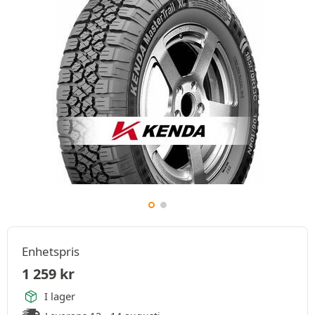
Enhetspris
1 259
kr
I lager