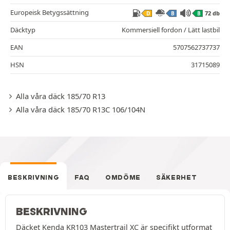
Europeisk Betygssättning
72 db
D
B
B
Däcktyp
Kommersiell fordon / Lätt lastbil
EAN
5707562737737
HSN
31715089
Alla våra däck 185/70 R13
Alla våra däck 185/70 R13C 106/104N
BESKRIVNING
FAQ
OMDÖME
SÄKERHET
BESKRIVNING
Däcket Kenda KR103 Mastertrail XC är specifikt utformat