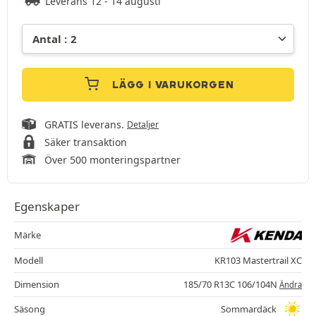
Leverans 12 - 14 augusti
LÄGG I VARUKORGEN
GRATIS leverans.
Detaljer
Säker transaktion
Över 500 monteringspartner
Egenskaper
Märke
Modell
KR103 Mastertrail XC
Dimension
185/70 R13C 106/104N
Ändra
Säsong
Sommardäck