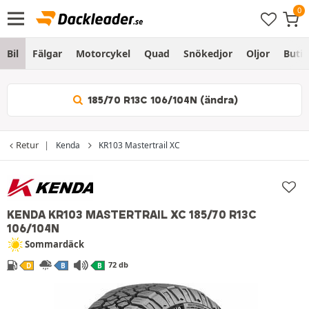
Bil
Fälgar
Motorcykel
Quad
Snökedjor
Oljor
Butik
185/70 R13C 106/104N (ändra)
Retur
Kenda
KR103 Mastertrail XC
KENDA KR103 MASTERTRAIL XC
185/70 R13C
106/104N
Sommardäck
72 db
D
B
B