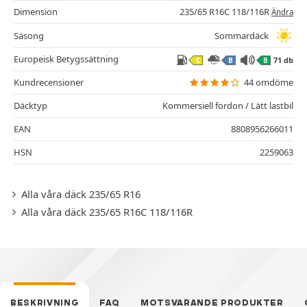
Dimension
235/65 R16C 118/116R
Ändra
Säsong
Sommardäck
Europeisk Betygssättning
71 db
C
B
B
Kundrecensioner
44 omdöme
Däcktyp
Kommersiell fordon / Lätt lastbil
EAN
8808956266011
HSN
2259063
Alla våra däck 235/65 R16
Alla våra däck 235/65 R16C 118/116R
BESKRIVNING
FAQ
MOTSVARANDE PRODUKTER