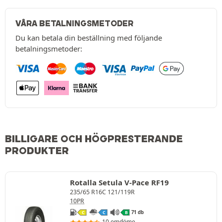
VÅRA BETALNINGSMETODER
Du kan betala din beställning med följande
betalningsmetoder:
BILLIGARE OCH HÖGPRESTERANDE
PRODUKTER
Rotalla Setula V-Pace RF19
235/65 R16C 121/119R
10PR
71 db
C
C
B
10 omdöme