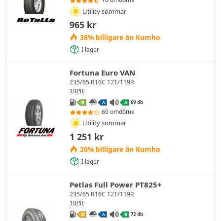
Utility sommar
965
kr
38% billigare än Kumho
I lager
Fortuna Euro VAN
235/65 R16C 121/119R
10PR
69 db
B
A
A
60 omdöme
Utility sommar
1 251
kr
20% billigare än Kumho
I lager
Petlas Full Power PT825+
235/65 R16C 121/119R
10PR
72 db
D
A
B