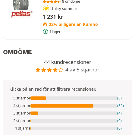
8 omdöme
Utility sommar
1 231
kr
22% billigare än Kumho
I lager
OMDÖME
44 kundrecensioner
4 av 5 stjärnor
Klicka på en rad för att filtrera recensioner.
5 stjärnor
(8)
4 stjärnor
(32)
3 stjärnor
(4)
2 stjärnor
(0)
1 stjärna
(0)