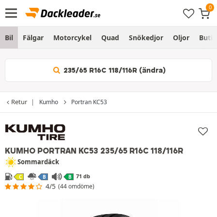
Bil
Fälgar
Motorcykel
Quad
Snökedjor
Oljor
Butik
235/65 R16C 118/116R (ändra)
Retur
Kumho
Portran KC53
KUMHO PORTRAN KC53
235/65 R16C 118/116R
Sommardäck
71 db
C
B
B
4/5
(44 omdöme)