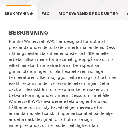
BESKRIVNING
FAQ
MOTSVARANDE PRODUKTER
BESKRIVNING
Kumho Wintercraft WP52 är designad för optimal
prestanda under de tuffaste vinterförhållandena. Dess
riktningsbestämda slitbanemönster och 3D-lameller
arbetar tillsammans för maximalt grepp på snö och is,
vilket minskar bromssträckorna. Den specifika
gummiblandningen förblir flexibel även vid låga
temperaturer, vilket möjliggör bättre dragkraft och mer
exakt respons under varierande belastningar. Detta
däck är idealiskt för förare som söker en säker och
bekväm körning under vintern. Dessutom innehåller
Wintercraft WP52 avancerade teknologier för ökad
hållbarhet och slitstyrka, vilket ger mervärde för
användarna. Med särskild uppmärksamhet på detaljer
är detta däck designat för att utmärka sig i
vinterprestanda, och erbjuder pålitlighet utan