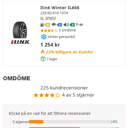
Ilink Winter IL868
235/60 R18 107H
XL
3PMSF
71 db
C
C
B
5 omdöme
Vinter personbil
1 254
kr
22% billigare än Kumho
I lager
OMDÖME
225 kundrecensioner
4 av 5 stjärnor
Klicka på en rad för att filtrera recensioner.
5 stjärnor
(40)