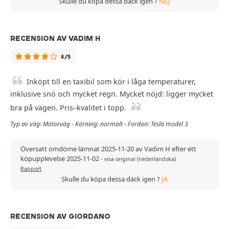
Skulle du köpa dessa däck igen ?
NEJ
RECENSION AV VADIM H
4/5
Inköpt till en taxibil som kör i låga temperaturer,
inklusive snö och mycket regn. Mycket nöjd: ligger mycket
bra på vägen. Pris–kvalitet i topp.
Typ av väg: Motorväg - Körning: normalt - Fordon: Tesla model 3
Översatt omdöme lämnat 2025-11-20 av Vadim H efter ett
köpupplevelse 2025-11-02
-
visa original (nederländska)
Rapport
Skulle du köpa dessa däck igen ?
JA
RECENSION AV GIORDANO