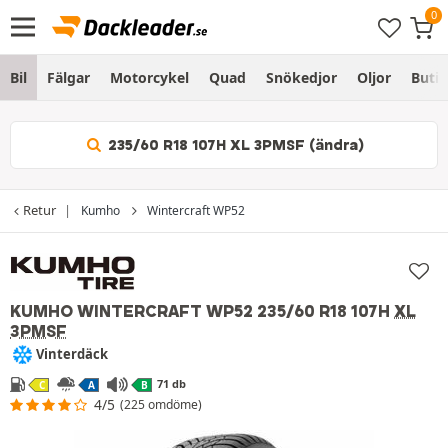
Bil
Fälgar
Motorcykel
Quad
Snökedjor
Oljor
Butik
235/60 R18 107H XL 3PMSF (ändra)
Retur
Kumho
Wintercraft WP52
KUMHO WINTERCRAFT WP52
235/60 R18 107H
XL
3PMSF
Vinterdäck
71 db
C
A
B
4/5
(225 omdöme)