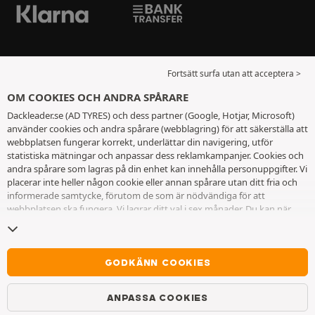
Fortsätt surfa utan att acceptera >
OM COOKIES OCH ANDRA SPÅRARE
Dackleader.se (AD TYRES) och dess partner (Google, Hotjar, Microsoft)
använder cookies och andra spårare (webblagring) för att säkerställa att
webbplatsen fungerar korrekt, underlättar din navigering, utför
statistiska mätningar och anpassar dess reklamkampanjer. Cookies och
andra spårare som lagras på din enhet kan innehålla personuppgifter. Vi
placerar inte heller någon cookie eller annan spårare utan ditt fria och
informerade samtycke, förutom de som är nödvändiga för att
webbplatsen ska fungera. Vi lagrar ditt val i sex månader. Du kan när
som helst dra tillbaka ditt samtycke genom att gå till
sidan cookies och
andra spårare
. Du kan välja att fortsätta surfa utan att acceptera
cookies eller andra spårare. Vägran hindrar inte tillgång till tjänsterna
AD TYRES. För ytterligare information hänvisar vi till
sidan för cookies
GODKÄNN COOKIES
och andra spårare
.
ANPASSA COOKIES