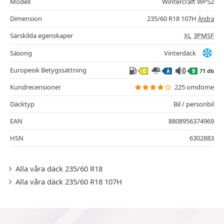
Modell
Wintercraft WP52
Dimension
235/60 R18 107H
Ändra
Särskilda egenskaper
XL
3PMSF
Säsong
Vinterdäck
Europeisk Betygssättning
71 db
C
A
B
Kundrecensioner
225 omdöme
Däcktyp
Bil / personbil
EAN
8808956374969
HSN
6302883
Alla våra däck 235/60 R18
Alla våra däck 235/60 R18 107H