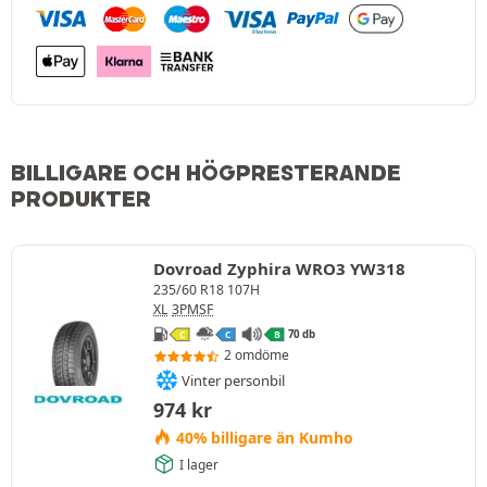
BILLIGARE OCH HÖGPRESTERANDE
PRODUKTER
Dovroad Zyphira WRO3 YW318
235/60 R18 107H
XL
3PMSF
70 db
C
C
B
2 omdöme
Vinter personbil
974
kr
40% billigare än Kumho
I lager