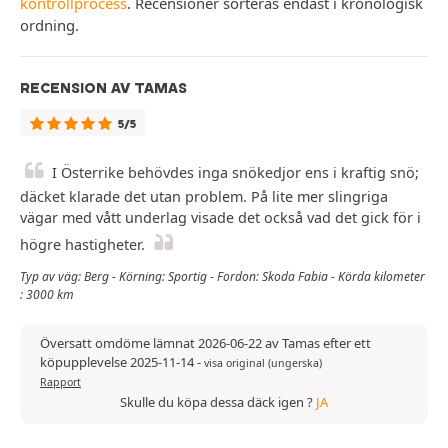
kontrollprocess
. Recensioner sorteras endast i kronologisk
ordning.
RECENSION AV TAMAS
5/5
I Österrike behövdes inga snökedjor ens i kraftig snö;
däcket klarade det utan problem. På lite mer slingriga
vägar med vått underlag visade det också vad det gick för i
högre hastigheter.
Typ av väg: Berg - Körning: Sportig - Fordon: Skoda Fabia - Körda kilometer
: 3000 km
Översatt omdöme lämnat 2026-06-22 av Tamas efter ett
köpupplevelse 2025-11-14
-
visa original (ungerska)
Rapport
Skulle du köpa dessa däck igen ?
JA