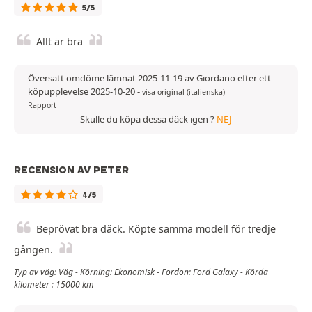
5/5
Allt är bra
Översatt omdöme lämnat 2025-11-19 av Giordano efter ett
köpupplevelse 2025-10-20
-
visa original (italienska)
Rapport
Skulle du köpa dessa däck igen ?
NEJ
RECENSION AV PETER
4/5
Beprövat bra däck. Köpte samma modell för tredje
gången.
Typ av väg: Väg - Körning: Ekonomisk - Fordon: Ford Galaxy - Körda
kilometer : 15000 km