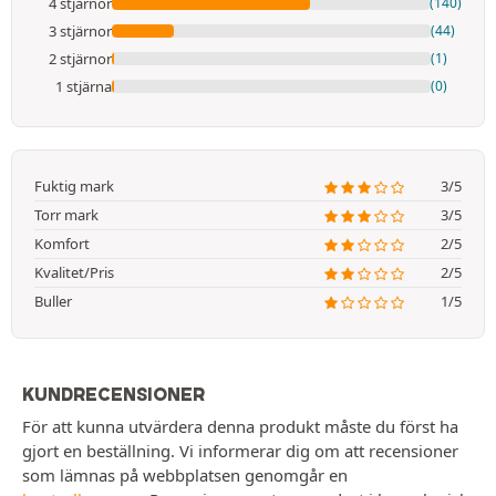
4 stjärnor
(140)
3 stjärnor
(44)
2 stjärnor
(1)
1 stjärna
(0)
Fuktig mark
3/5
Torr mark
3/5
Komfort
2/5
Kvalitet/Pris
2/5
Buller
1/5
KUNDRECENSIONER
För att kunna utvärdera denna produkt måste du först ha
gjort en beställning. Vi informerar dig om att recensioner
som lämnas på webbplatsen genomgår en