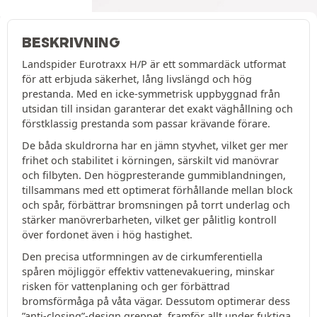
BESKRIVNING
Landspider Eurotraxx H/P är ett sommardäck utformat
för att erbjuda säkerhet, lång livslängd och hög
prestanda. Med en icke-symmetrisk uppbyggnad från
utsidan till insidan garanterar det exakt väghållning och
förstklassig prestanda som passar krävande förare.
De båda skuldrorna har en jämn styvhet, vilket ger mer
frihet och stabilitet i körningen, särskilt vid manövrar
och filbyten. Den högpresterande gummiblandningen,
tillsammans med ett optimerat förhållande mellan block
och spår, förbättrar bromsningen på torrt underlag och
stärker manövrerbarheten, vilket ger pålitlig kontroll
över fordonet även i hög hastighet.
Den precisa utformningen av de cirkumferentiella
spåren möjliggör effektiv vattenevakuering, minskar
risken för vattenplaning och ger förbättrad
bromsförmåga på våta vägar. Dessutom optimerar dess
”anti-closing”-design greppet, framför allt under fuktiga