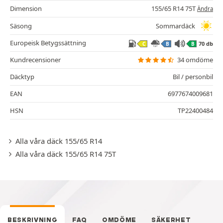
Dimension
155/65 R14 75T
Ändra
Säsong
Sommardäck
Europeisk Betygssättning
70 db
C
B
B
Kundrecensioner
34 omdöme
Däcktyp
Bil / personbil
EAN
6977674009681
HSN
TP22400484
Alla våra däck 155/65 R14
Alla våra däck 155/65 R14 75T
BESKRIVNING
FAQ
OMDÖME
SÄKERHET