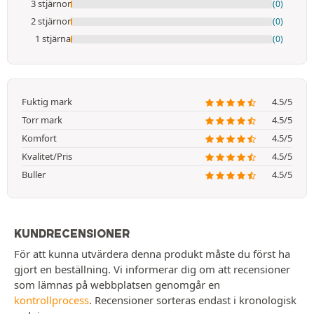
3 stjärnor
(0)
2 stjärnor
(0)
1 stjärna
(0)
Fuktig mark
4.5/5
Torr mark
4.5/5
Komfort
4.5/5
Kvalitet/Pris
4.5/5
Buller
4.5/5
KUNDRECENSIONER
För att kunna utvärdera denna produkt måste du först ha
gjort en beställning. Vi informerar dig om att recensioner
som lämnas på webbplatsen genomgår en
kontrollprocess
. Recensioner sorteras endast i kronologisk