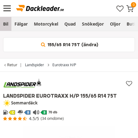
Bil
Fälgar
Motorcykel
Quad
Snökedjor
Oljor
Butik
155/65 R14 75T (ändra)
Retur
Landspider
Eurotraxx H/P
LANDSPIDER EUROTRAXX H/P
155/65 R14 75T
Sommardäck
70 db
C
B
B
4.5/5
(34 omdöme)