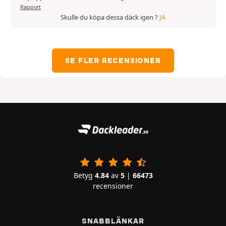
Rapport
Skulle du köpa dessa däck igen ?
JA
SE FLER RECENSIONER
Betyg
4.84
av
5
|
66473
recensioner
SNABBLÄNKAR