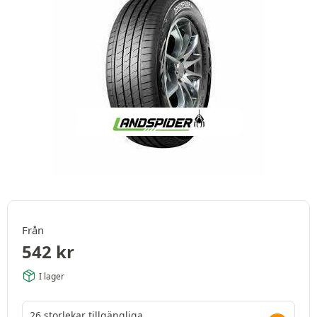
Från
542
kr
I lager
26 storlekar tillgängliga