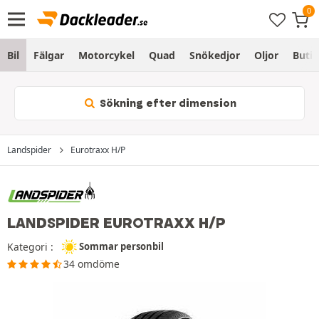
Bil
Fälgar
Motorcykel
Quad
Snökedjor
Oljor
Butik
Sökning efter dimension
Landspider
Eurotraxx H/P
LANDSPIDER EUROTRAXX H/P
Kategori :
Sommar personbil
34 omdöme