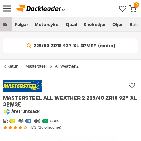
Bil
Fälgar
Motorcykel
Quad
Snökedjor
Oljor
Butik
225/40 ZR18 92Y XL 3PMSF (ändra)
Retur
Mastersteel
All Weather 2
MASTERSTEEL ALL WEATHER 2
225/40 ZR18 92Y
XL
3PMSF
Åretruntdäck
72 db
C
B
B
4/5
(36 omdöme)