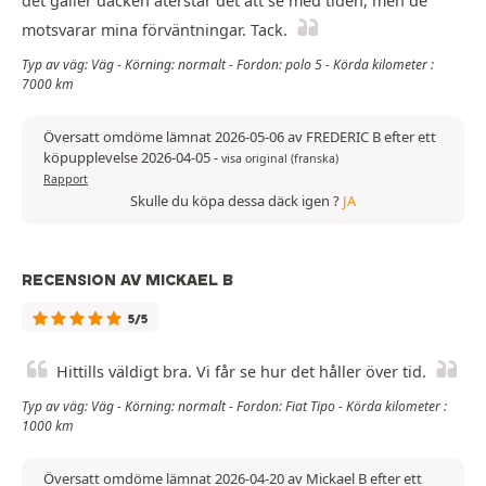
det gäller däcken återstår det att se med tiden, men de
motsvarar mina förväntningar. Tack.
Typ av väg: Väg - Körning: normalt - Fordon: polo 5 - Körda kilometer :
7000 km
Översatt omdöme lämnat 2026-05-06 av FREDERIC B efter ett
köpupplevelse 2026-04-05
-
visa original (franska)
Rapport
Skulle du köpa dessa däck igen ?
JA
RECENSION AV MICKAEL B
5/5
Hittills väldigt bra. Vi får se hur det håller över tid.
Typ av väg: Väg - Körning: normalt - Fordon: Fiat Tipo - Körda kilometer :
1000 km
Översatt omdöme lämnat 2026-04-20 av Mickael B efter ett