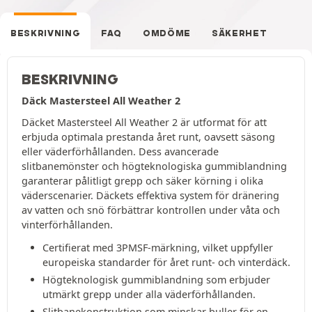
BESKRIVNING
FAQ
OMDÖME
SÄKERHET
BESKRIVNING
Däck Mastersteel All Weather 2
Däcket Mastersteel All Weather 2 är utformat för att
erbjuda optimala prestanda året runt, oavsett säsong
eller väderförhållanden. Dess avancerade
slitbanemönster och högteknologiska gummiblandning
garanterar pålitligt grepp och säker körning i olika
väderscenarier. Däckets effektiva system för dränering
av vatten och snö förbättrar kontrollen under våta och
vinterförhållanden.
Certifierat med 3PMSF-märkning, vilket uppfyller
europeiska standarder för året runt- och vinterdäck.
Högteknologisk gummiblandning som erbjuder
utmärkt grepp under alla väderförhållanden.
Slitbanekonstruktion som minskar buller för en