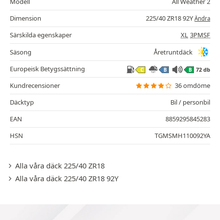
Modell
All Weather 2
Dimension
225/40 ZR18 92Y
Ändra
Särskilda egenskaper
XL
3PMSF
Säsong
Åretruntdäck
Europeisk Betygssättning
72 db
C
B
B
Kundrecensioner
36 omdöme
Däcktyp
Bil / personbil
EAN
8859295845283
HSN
TGMSMH110092YA
Alla våra däck 225/40 ZR18
Alla våra däck 225/40 ZR18 92Y