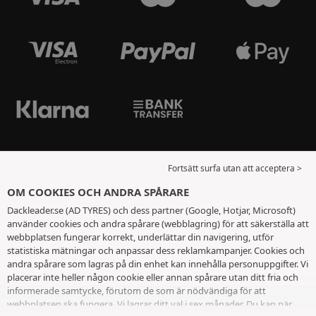
Fortsätt surfa utan att acceptera >
OM COOKIES OCH ANDRA SPÅRARE
Dackleader.se (AD TYRES) och dess partner (Google, Hotjar, Microsoft)
använder cookies och andra spårare (webblagring) för att säkerställa att
webbplatsen fungerar korrekt, underlättar din navigering, utför
statistiska mätningar och anpassar dess reklamkampanjer. Cookies och
andra spårare som lagras på din enhet kan innehålla personuppgifter. Vi
placerar inte heller någon cookie eller annan spårare utan ditt fria och
informerade samtycke, förutom de som är nödvändiga för att
webbplatsen ska fungera. Vi lagrar ditt val i sex månader. Du kan när