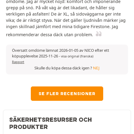
omdöme. Jag är mycket nöjd: komfort och imponerande
grepp på snö. På våt väg är det likadant, de håller sig
verkligen på asfalten! De är XL, så sidoväggarna ger inte
vika; de är riktigt styva. När det gäller ljudnivån märker jag
ingen skillnad jämfört med mina tidigare Firestone. Jag
rekommenderar dessa däck utan problem.
Översatt omdöme lämnat 2026-01-05 av NICO efter ett
köpupplevelse 2025-11-26
-
visa original (franska)
Rapport
Skulle du köpa dessa däck igen ?
NEJ
SE FLER RECENSIONER
SÄKERHETSRESURSER OCH
PRODUKTER