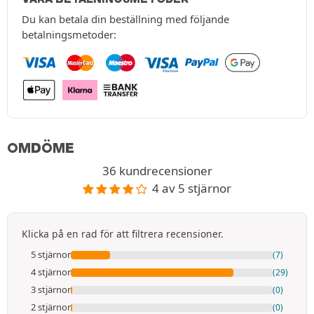
Du kan betala din beställning med följande
betalningsmetoder:
OMDÖME
36 kundrecensioner
4 av 5 stjärnor
Klicka på en rad för att filtrera recensioner.
5 stjärnor
(7)
4 stjärnor
(29)
3 stjärnor
(0)
2 stjärnor
(0)