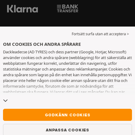
Fortsätt surfa utan att acceptera >
OM COOKIES OCH ANDRA SPÅRARE
Dackleader.se (AD TYRES) och dess partner (Google, Hotjar, Microsoft)
använder cookies och andra spårare (webblagring) för att säkerställa att
webbplatsen fungerar korrekt, underlättar din navigering, utför
statistiska mätningar och anpassar dess reklamkampanjer. Cookies och
andra spårare som lagras på din enhet kan innehålla personuppgifter. Vi
placerar inte heller någon cookie eller annan spårare utan ditt fria och
informerade samtycke, förutom de som är nödvändiga för att
webbplatsen ska fungera. Vi lagrar ditt val i sex månader. Du kan när
som helst dra tillbaka ditt samtycke genom att gå till
sidan cookies och
andra spårare
. Du kan välja att fortsätta surfa utan att acceptera
cookies eller andra spårare. Vägran hindrar inte tillgång till tjänsterna
AD TYRES. För ytterligare information hänvisar vi till
sidan för cookies
GODKÄNN COOKIES
och andra spårare
.
ANPASSA COOKIES