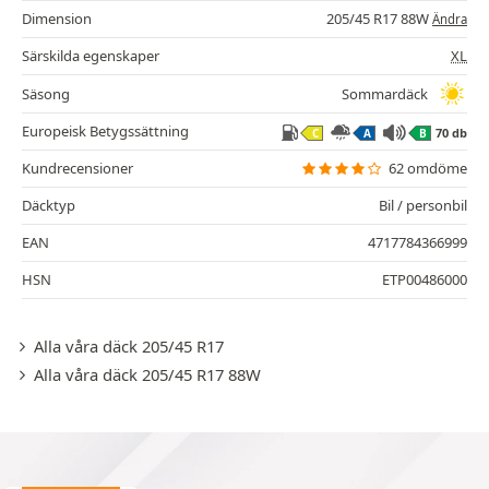
Dimension
205/45 R17 88W
Ändra
Särskilda egenskaper
XL
Säsong
Sommardäck
Europeisk Betygssättning
70 db
C
A
B
Kundrecensioner
62 omdöme
Däcktyp
Bil / personbil
EAN
4717784366999
HSN
ETP00486000
Alla våra däck 205/45 R17
Alla våra däck 205/45 R17 88W