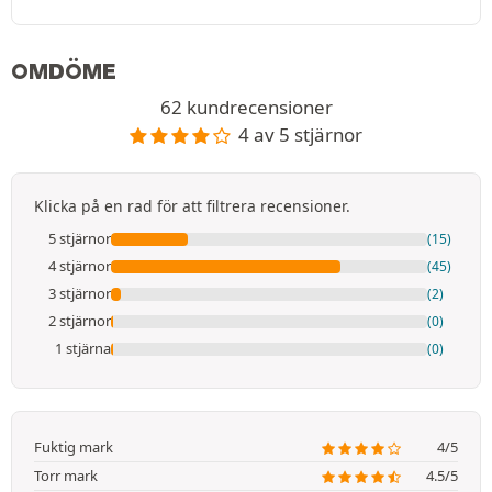
OMDÖME
62 kundrecensioner
4 av 5 stjärnor
Klicka på en rad för att filtrera recensioner.
5 stjärnor
(15)
4 stjärnor
(45)
3 stjärnor
(2)
2 stjärnor
(0)
1 stjärna
(0)
Fuktig mark
4/5
Torr mark
4.5/5