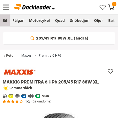
Bil
Fälgar
Motorcykel
Quad
Snökedjor
Oljor
Butik
205/45 R17 88W XL (ändra)
Retur
Maxxis
Premitra 6 HP6
MAXXIS PREMITRA 6 HP6
205/45 R17 88W
XL
Sommardäck
70 db
C
A
B
4/5
(62 omdöme)