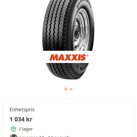
Enhetspris
1 034
kr
I lager