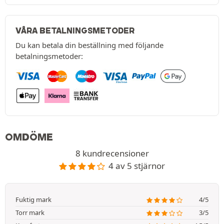
VÅRA BETALNINGSMETODER
Du kan betala din beställning med följande
betalningsmetoder:
OMDÖME
8 kundrecensioner
4 av 5 stjärnor
Fuktig mark
4/5
Torr mark
3/5