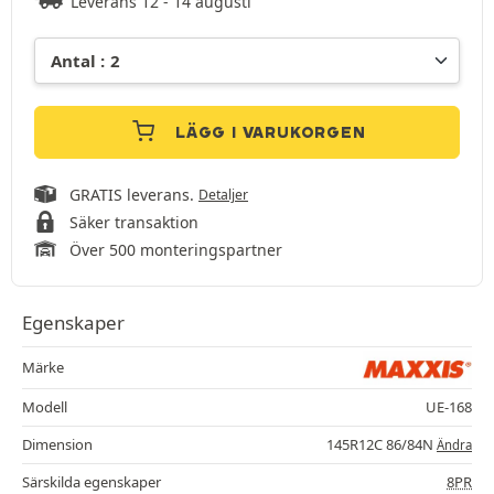
Leverans 12 - 14 augusti
LÄGG I VARUKORGEN
GRATIS leverans.
Detaljer
Säker transaktion
Över 500 monteringspartner
Egenskaper
Märke
Modell
UE-168
Dimension
145R12C 86/84N
Ändra
Särskilda egenskaper
8PR