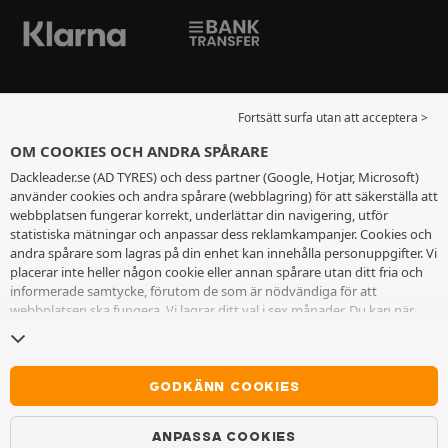
Fortsätt surfa utan att acceptera >
OM COOKIES OCH ANDRA SPÅRARE
Dackleader.se (AD TYRES) och dess partner (Google, Hotjar, Microsoft)
använder cookies och andra spårare (webblagring) för att säkerställa att
webbplatsen fungerar korrekt, underlättar din navigering, utför
statistiska mätningar och anpassar dess reklamkampanjer. Cookies och
andra spårare som lagras på din enhet kan innehålla personuppgifter. Vi
placerar inte heller någon cookie eller annan spårare utan ditt fria och
informerade samtycke, förutom de som är nödvändiga för att
webbplatsen ska fungera. Vi lagrar ditt val i sex månader. Du kan när
som helst dra tillbaka ditt samtycke genom att gå till
sidan cookies och
andra spårare
. Du kan välja att fortsätta surfa utan att acceptera
cookies eller andra spårare. Vägran hindrar inte tillgång till tjänsterna
AD TYRES. För ytterligare information hänvisar vi till
sidan för cookies
GODKÄNN COOKIES
och andra spårare
.
ANPASSA COOKIES