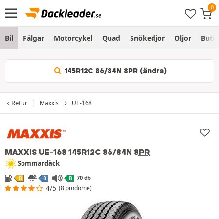
Bil
Fälgar
Motorcykel
Quad
Snökedjor
Oljor
Butik
145R12C 86/84N 8PR (ändra)
Retur
Maxxis
UE-168
MAXXIS UE-168
145R12C 86/84N
8PR
Sommardäck
70 db
D
B
B
4/5
(8 omdöme)