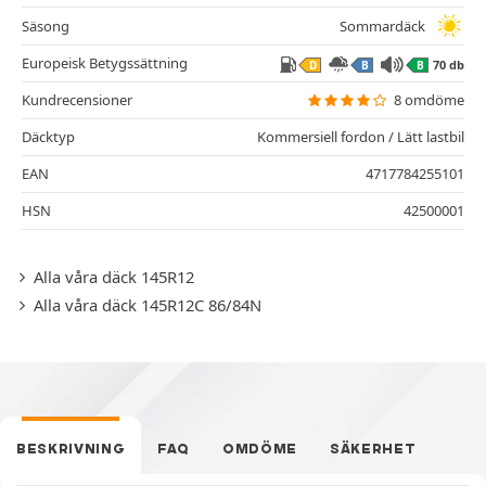
Säsong
Sommardäck
Europeisk Betygssättning
70 db
D
B
B
Kundrecensioner
8 omdöme
Däcktyp
Kommersiell fordon / Lätt lastbil
EAN
4717784255101
HSN
42500001
Alla våra däck 145R12
Alla våra däck 145R12C 86/84N
BESKRIVNING
FAQ
OMDÖME
SÄKERHET