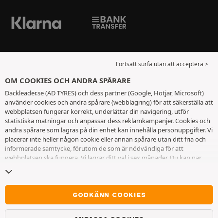
Fortsätt surfa utan att acceptera >
OM COOKIES OCH ANDRA SPÅRARE
Dackleader.se (AD TYRES) och dess partner (Google, Hotjar, Microsoft)
använder cookies och andra spårare (webblagring) för att säkerställa att
webbplatsen fungerar korrekt, underlättar din navigering, utför
statistiska mätningar och anpassar dess reklamkampanjer. Cookies och
andra spårare som lagras på din enhet kan innehålla personuppgifter. Vi
placerar inte heller någon cookie eller annan spårare utan ditt fria och
informerade samtycke, förutom de som är nödvändiga för att
webbplatsen ska fungera. Vi lagrar ditt val i sex månader. Du kan när
som helst dra tillbaka ditt samtycke genom att gå till
sidan cookies och
andra spårare
. Du kan välja att fortsätta surfa utan att acceptera
cookies eller andra spårare. Vägran hindrar inte tillgång till tjänsterna
AD TYRES. För ytterligare information hänvisar vi till
sidan för cookies
GODKÄNN COOKIES
och andra spårare
.