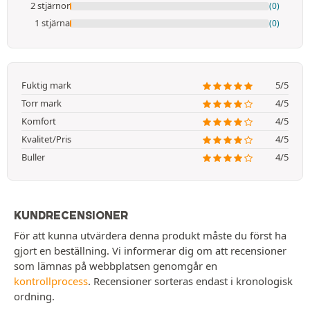
2 stjärnor
(0)
1 stjärna
(0)
Fuktig mark
5/5
Torr mark
4/5
Komfort
4/5
Kvalitet/Pris
4/5
Buller
4/5
KUNDRECENSIONER
För att kunna utvärdera denna produkt måste du först ha
gjort en beställning. Vi informerar dig om att recensioner
som lämnas på webbplatsen genomgår en
kontrollprocess
. Recensioner sorteras endast i kronologisk
ordning.