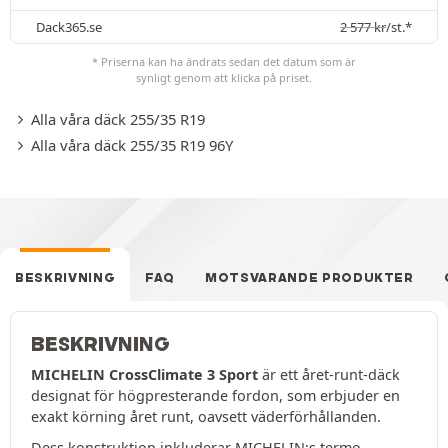
Dack365.se
2 577
kr
/st.*
* Priserna kan ha ändrats sedan det datum som är
synligt genom att klicka på priset.
Alla våra däck 255/35 R19
Alla våra däck 255/35 R19 96Y
BESKRIVNING
FAQ
MOTSVARANDE PRODUKTER
BESKRIVNING
MICHELIN CrossClimate 3 Sport
är ett året-runt-däck
designat för högpresterande fordon, som erbjuder en
exakt körning året runt, oavsett väderförhållanden.
Dess konstruktion inkluderar MICHELIN:s termo-