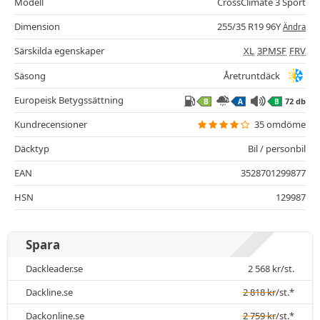
Modell
CrossClimate 3 Sport
Dimension
255/35 R19 96Y
Ändra
Särskilda egenskaper
XL
3PMSF
FRV
Säsong
Åretruntdäck
Europeisk Betygssättning
72 db
B
A
B
Kundrecensioner
35 omdöme
Däcktyp
Bil / personbil
EAN
3528701299877
HSN
129987
Spara
Dackleader.se
2 568
kr
/st.
Dackline.se
2 818
kr
/st.*
Dackonline.se
2 759
kr
/st.*