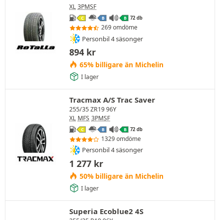
XL
3PMSF
72 db
C
B
B
269 omdöme
Personbil 4 säsonger
894
kr
65% billigare än Michelin
I lager
Tracmax A/S Trac Saver
255/35 ZR19 96Y
XL
MFS
3PMSF
72 db
C
B
B
1329 omdöme
Personbil 4 säsonger
1 277
kr
50% billigare än Michelin
I lager
Superia Ecoblue2 4S