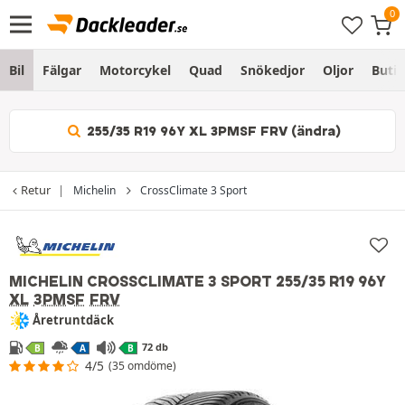
Bil
Fälgar
Motorcykel
Quad
Snökedjor
Oljor
Butik
255/35 R19 96Y XL 3PMSF FRV (ändra)
Retur
Michelin
CrossClimate 3 Sport
MICHELIN CROSSCLIMATE 3 SPORT
255/35 R19 96Y
XL
3PMSF
FRV
Åretruntdäck
72 db
B
A
B
4/5
(35 omdöme)