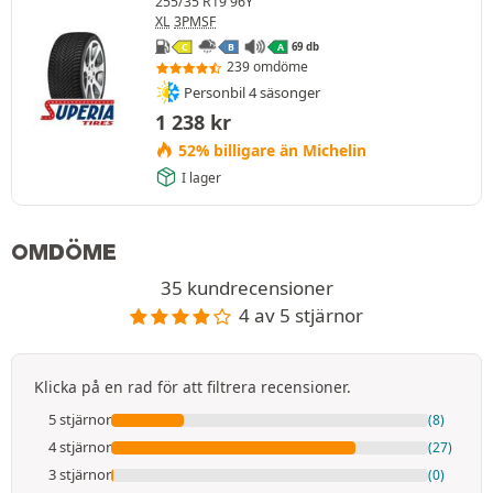
255/35 R19 96Y
XL
3PMSF
69 db
C
B
A
239 omdöme
Personbil 4 säsonger
1 238
kr
52% billigare än Michelin
I lager
OMDÖME
35 kundrecensioner
4 av 5 stjärnor
Klicka på en rad för att filtrera recensioner.
5 stjärnor
(8)
4 stjärnor
(27)
3 stjärnor
(0)