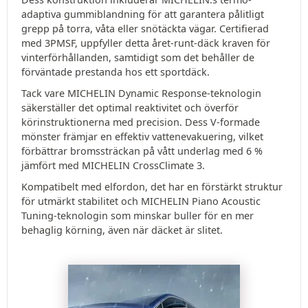
adaptiva gummiblandning för att garantera pålitligt
grepp på torra, våta eller snötäckta vägar. Certifierad
med 3PMSF, uppfyller detta året-runt-däck kraven för
vinterförhållanden, samtidigt som det behåller de
förväntade prestanda hos ett sportdäck.
Tack vare MICHELIN Dynamic Response-teknologin
säkerställer det optimal reaktivitet och överför
körinstruktionerna med precision. Dess V-formade
mönster främjar en effektiv vattenevakuering, vilket
förbättrar bromssträckan på vått underlag med 6 %
jämfört med MICHELIN CrossClimate 3.
Kompatibelt med elfordon, det har en förstärkt struktur
för utmärkt stabilitet och MICHELIN Piano Acoustic
Tuning-teknologin som minskar buller för en mer
behaglig körning, även när däcket är slitet.