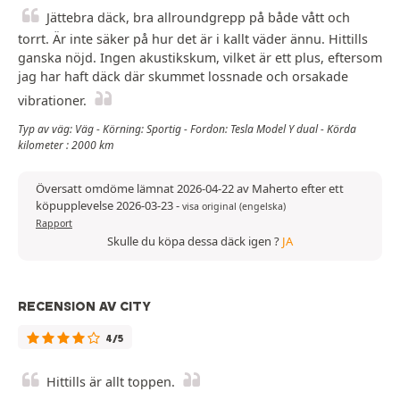
Jättebra däck, bra allroundgrepp på både vått och
torrt. Är inte säker på hur det är i kallt väder ännu. Hittills
ganska nöjd. Ingen akustikskum, vilket är ett plus, eftersom
jag har haft däck där skummet lossnade och orsakade
vibrationer.
Typ av väg: Väg - Körning: Sportig - Fordon: Tesla Model Y dual - Körda
kilometer : 2000 km
Översatt omdöme lämnat 2026-04-22 av Maherto efter ett
köpupplevelse 2026-03-23
-
visa original (engelska)
Rapport
Skulle du köpa dessa däck igen ?
JA
RECENSION AV CITY
4/5
Hittills är allt toppen.