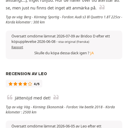
avstängt…), inget rulljud. Hur de håller över tid återstår att
se, men just nu finns det inget att anmärka på.
Typ av väg: Berg - Körning: Sportig - Fordon: Audi s3 8l Quattro 1.8T 225cv -
Körda kilometer : 300 km
Översatt omdöme lämnat 2026-07-09 av Bridoo D efter ett
köpupplevelse 2026-06-08
-
visa original (franska)
Rapport
Skulle du köpa dessa däck igen ?
JA
RECENSION AV LEO
4/5
Jättenöjd med det!
Typ av väg: Väg - Körning: Ekonomisk - Fordon: Vw beetle 2018 - Körda
kilometer : 2500 km
Översatt omdöme lämnat 2026-06-05 av Leo efter ett