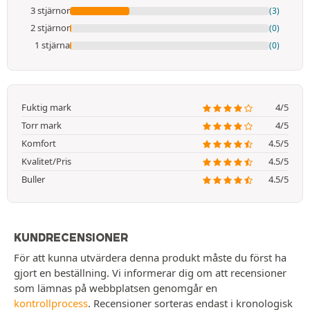
3 stjärnor
(3)
2 stjärnor
(0)
1 stjärna
(0)
Fuktig mark
4/5
Torr mark
4/5
Komfort
4.5/5
Kvalitet/Pris
4.5/5
Buller
4.5/5
KUNDRECENSIONER
För att kunna utvärdera denna produkt måste du först ha
gjort en beställning. Vi informerar dig om att recensioner
som lämnas på webbplatsen genomgår en
kontrollprocess
. Recensioner sorteras endast i kronologisk