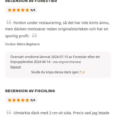
RECENSION AV FORESTIER
5/5
Fordon under restaurering, så det har inte körts ännu,
men däcken motsvarar redan originalstorleken och har en
sportig profil.
Fordon: Matra Bagheera
Översatt omdöme lämnat 2024-07-15 av Forestier efter ett
köpupplevelse 2024-06-14
-
visa original (franska)
Rapport
Skulle du köpa dessa däck igen ?
JA
RECENSION AV FISCHLING
5/5
Utmärkta däck med 2 cm vit sida. Precis vad jag letade