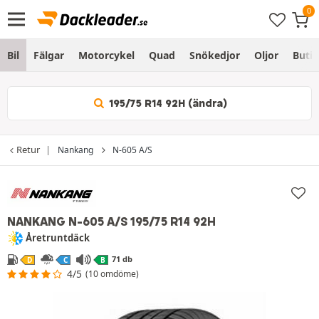
Bil
Fälgar
Motorcykel
Quad
Snökedjor
Oljor
Butik
195/75 R14 92H (ändra)
Retur
Nankang
N-605 A/S
NANKANG N-605 A/S
195/75 R14 92H
Åretruntdäck
71 db
D
C
B
4/5
(10 omdöme)