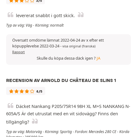
3/5
levererat snabbt i gott skick.
Typ av väg: Väg - Körning: normalt
Översatt omdöme lämnat 2022-04-24 av x efter ett
köpupplevelse 2022-03-24
-
visa original (franska)
Rapport
Skulle du köpa dessa däck igen ?
JA
RECENSION AV ARNOLD DU CHÂTEAU DE SLINS 1
4/5
Däcket Nankang P205/75R14 98H XL M+S NANKANG N-
605A/S Är det utrustat med en vit sidovägg? Finns den
tillgänglig?
Typ av väg: Motorväg - Körning: Sportig - Fordon: Mercedes 280 CE - Körda