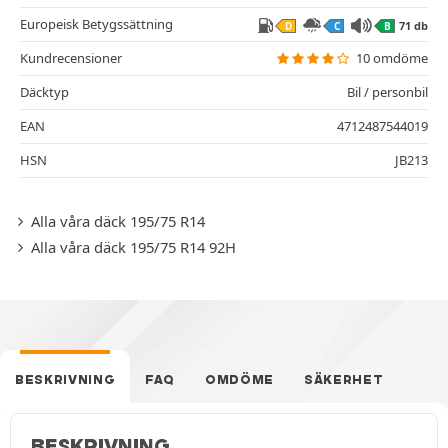
Europeisk Betygssättning
71 db
D
C
B
Kundrecensioner
10 omdöme
Däcktyp
Bil / personbil
EAN
4712487544019
HSN
JB213
Alla våra däck 195/75 R14
Alla våra däck 195/75 R14 92H
BESKRIVNING
FAQ
OMDÖME
SÄKERHET
BESKRIVNING