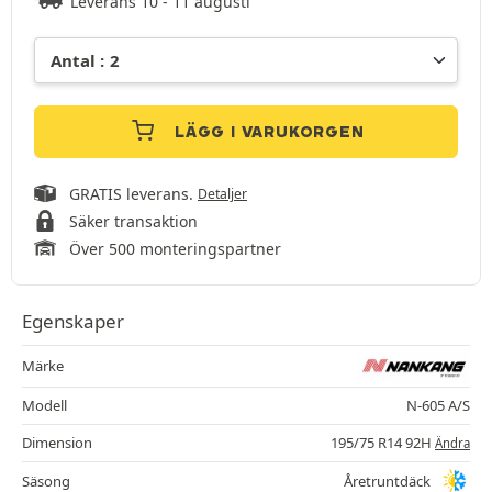
Leverans 10 - 11 augusti
LÄGG I VARUKORGEN
GRATIS leverans.
Detaljer
Säker transaktion
Över 500 monteringspartner
Egenskaper
Märke
Modell
N-605 A/S
Dimension
195/75 R14 92H
Ändra
Säsong
Åretruntdäck