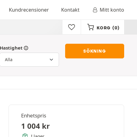
Kundrecensioner
Kontakt
Mitt konto
KORG
(0)
Hastighet
SÖKNING
Enhetspris
1 004
kr
I lager