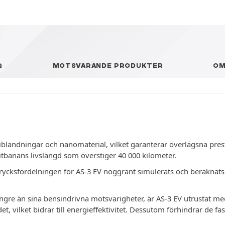
Q
MOTSVARANDE PRODUKTER
O
andningar och nanomaterial, vilket garanterar överlägsna prest
itbanans livslängd som överstiger 40 000 kilometer.
cksfördelningen för AS-3 EV noggrant simulerats och beräknats f
tyngre än sina bensindrivna motsvarigheter, är AS-3 EV utrustat m
et, vilket bidrar till energieffektivitet. Dessutom förhindrar de 