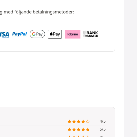
ng med följande betalningsmetoder:
4/5
5/5
4/5