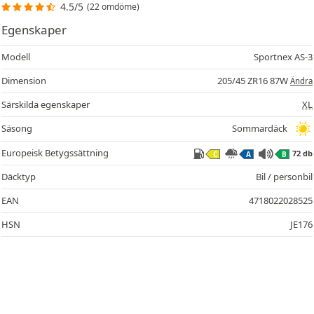
4.5/5
(22 omdöme)
Egenskaper
Modell
Sportnex AS-3
Dimension
205/45 ZR16 87W
Ändra
Särskilda egenskaper
XL
Säsong
Sommardäck
Europeisk Betygssättning
72 db
C
A
B
Däcktyp
Bil / personbil
EAN
4718022028525
HSN
JE176