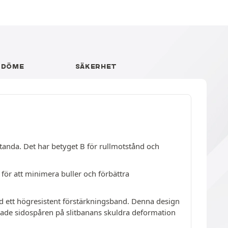
MDÖME
SÄKERHET
anda. Det har betyget B för rullmotstånd och
ör att minimera buller och förbättra
ed ett högresistent förstärkningsband. Denna design
fasade sidospåren på slitbanans skuldra deformation