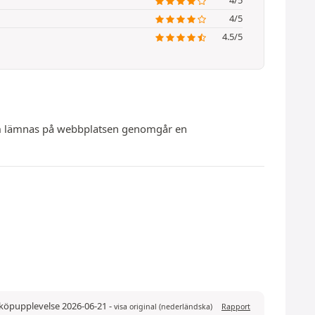
4/5
4.5/5
 som lämnas på webbplatsen genomgår en
 köpupplevelse 2026-06-21
-
visa original (nederländska)
Rapport