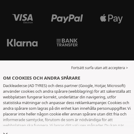
Fortsätt surfa utan att acceptera >
OM COOKIES OCH ANDRA SPÅRARE
Dackleader.se (AD TYRES) och dess partner (Google, Hotjar, Microsoft)
använder cookies och andra spårare (webblagring) för att säkerställa att
webbplatsen fungerar korrekt, underlättar din navigering, utför
statistiska mätningar och anpassar dess reklamkampanjer. Cookies och
andra spårare som lagras på din enhet kan innehålla personuppgifter. Vi
placerar inte heller någon cookie eller annan spårare utan ditt fria och
informerade samtycke, förutom de som är nödvändiga för att
webbplatsen ska fungera. Vi lagrar ditt val i sex månader. Du kan när
som helst dra tillbaka ditt samtycke genom att gå till
sidan cookies och