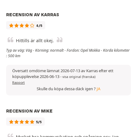
RECENSION AV KARRAS
4/5
Hittills är allt okej.
Typ av väg: Väg - Körning: normalt - Fordon: Opel Mokka - Körda kilometer
: 500 km
Översatt omdöme lämnat 2026-07-13 av Karras efter ett
köpupplevelse 2026-06-13
-
visa original (franska)
Rapport
Skulle du köpa dessa däck igen ?
JA
RECENSION AV MIKE
5/5
Mycket bra kommunikation och spårning osv. Jag