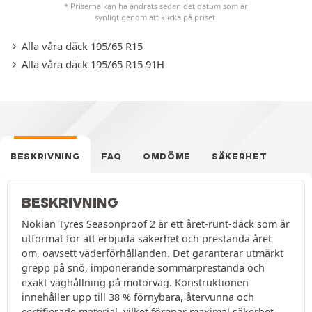
* Priserna kan ha ändrats sedan det datum som är
synligt genom att klicka på priset.
Alla våra däck 195/65 R15
Alla våra däck 195/65 R15 91H
BESKRIVNING
FAQ
OMDÖME
SÄKERHET
BESKRIVNING
Nokian Tyres Seasonproof 2 är ett året-runt-däck som är
utformat för att erbjuda säkerhet och prestanda året
om, oavsett väderförhållanden. Det garanterar utmärkt
grepp på snö, imponerande sommarprestanda och
exakt väghållning på motorväg. Konstruktionen
innehåller upp till 38 % förnybara, återvunna och
certifierade material, vilket förenar maximal säkerhet