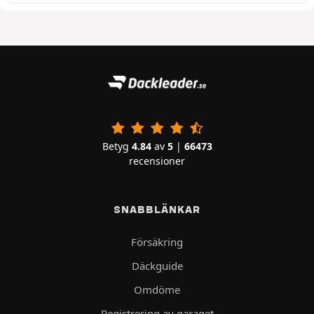
Betyg
4.84
av
5
|
66473
recensioner
SNABBLÄNKAR
Försäkring
Däckguide
Omdöme
Registrering av garaget