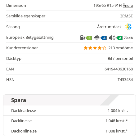
Dimension
195/65 R15 91H
Ändra
Särskilda egenskaper
3PMSF
Säsong
Åretruntdäck
Europeisk Betygssättning
70 db
B
A
A
Kundrecensioner
213 omdöme
Däcktyp
Bil / personbil
EAN
6419440630168
HSN
T433434
Spara
Dackleader.se
1 004
kr
/st.
Dackline.se
1 048
kr
/st.*
Dackonline.se
1 008
kr
/st.*