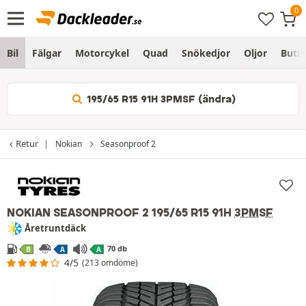
Bil
Fälgar
Motorcykel
Quad
Snökedjor
Oljor
Butik
195/65 R15 91H 3PMSF (ändra)
Retur
Nokian
Seasonproof 2
NOKIAN SEASONPROOF 2
195/65 R15 91H
3PMSF
Åretruntdäck
70 db
B
A
A
4/5
(213 omdöme)