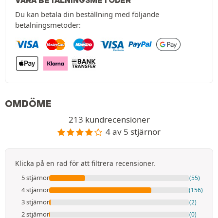
VÅRA BETALNINGSMETODER
Du kan betala din beställning med följande
betalningsmetoder:
OMDÖME
213 kundrecensioner
4 av 5 stjärnor
Klicka på en rad för att filtrera recensioner.
5 stjärnor
(55)
4 stjärnor
(156)
3 stjärnor
(2)
2 stjärnor
(0)