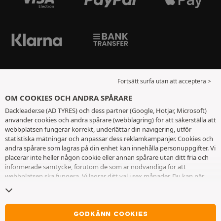
Fortsätt surfa utan att acceptera >
OM COOKIES OCH ANDRA SPÅRARE
Dackleader.se (AD TYRES) och dess partner (Google, Hotjar, Microsoft)
använder cookies och andra spårare (webblagring) för att säkerställa att
webbplatsen fungerar korrekt, underlättar din navigering, utför
statistiska mätningar och anpassar dess reklamkampanjer. Cookies och
andra spårare som lagras på din enhet kan innehålla personuppgifter. Vi
placerar inte heller någon cookie eller annan spårare utan ditt fria och
informerade samtycke, förutom de som är nödvändiga för att
webbplatsen ska fungera. Vi lagrar ditt val i sex månader. Du kan när
som helst dra tillbaka ditt samtycke genom att gå till
sidan cookies och
andra spårare
. Du kan välja att fortsätta surfa utan att acceptera
cookies eller andra spårare. Vägran hindrar inte tillgång till tjänsterna
AD TYRES. För ytterligare information hänvisar vi till
sidan för cookies
GODKÄNN COOKIES