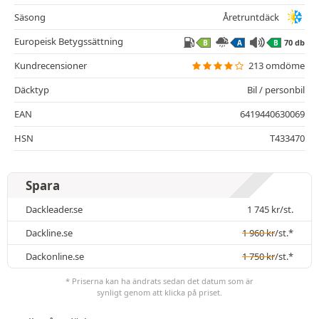
Säsong
Åretruntdäck
Europeisk Betygssättning
70 db
B
A
B
Kundrecensioner
213 omdöme
Däcktyp
Bil / personbil
EAN
6419440630069
HSN
T433470
Spara
Dackleader.se
1 745
kr
/st.
Dackline.se
1 960
kr
/st.*
Dackonline.se
1 750
kr
/st.*
* Priserna kan ha ändrats sedan det datum som är
synligt genom att klicka på priset.