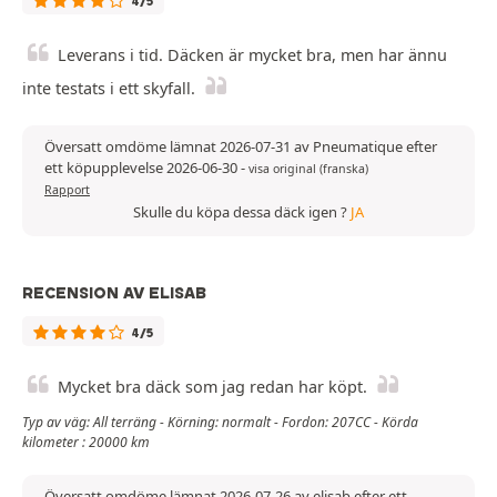
4/5
Leverans i tid. Däcken är mycket bra, men har ännu
inte testats i ett skyfall.
Översatt omdöme lämnat 2026-07-31 av Pneumatique efter
ett köpupplevelse 2026-06-30
-
visa original (franska)
Rapport
Skulle du köpa dessa däck igen ?
JA
RECENSION AV ELISAB
4/5
Mycket bra däck som jag redan har köpt.
Typ av väg: All terräng - Körning: normalt - Fordon: 207CC - Körda
kilometer : 20000 km
Översatt omdöme lämnat 2026-07-26 av elisab efter ett