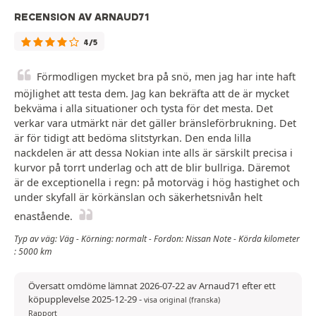
RECENSION AV ARNAUD71
4/5
Förmodligen mycket bra på snö, men jag har inte haft
möjlighet att testa dem. Jag kan bekräfta att de är mycket
bekväma i alla situationer och tysta för det mesta. Det
verkar vara utmärkt när det gäller bränsleförbrukning. Det
är för tidigt att bedöma slitstyrkan. Den enda lilla
nackdelen är att dessa Nokian inte alls är särskilt precisa i
kurvor på torrt underlag och att de blir bullriga. Däremot
är de exceptionella i regn: på motorväg i hög hastighet och
under skyfall är körkänslan och säkerhetsnivån helt
enastående.
Typ av väg: Väg - Körning: normalt - Fordon: Nissan Note - Körda kilometer
: 5000 km
Översatt omdöme lämnat 2026-07-22 av Arnaud71 efter ett
köpupplevelse 2025-12-29
-
visa original (franska)
Rapport