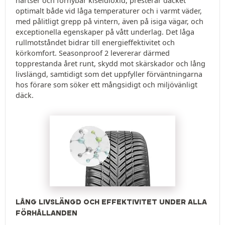
hartser och förnybar kiseldioxid, presterar däcket
optimalt både vid låga temperaturer och i varmt väder,
med pålitligt grepp på vintern, även på isiga vägar, och
exceptionella egenskaper på vått underlag. Det låga
rullmotståndet bidrar till energieffektivitet och
körkomfort. Seasonproof 2 levererar därmed
topprestanda året runt, skydd mot skärskador och lång
livslängd, samtidigt som det uppfyller förväntningarna
hos förare som söker ett mångsidigt och miljövänligt
däck.
LÅNG LIVSLÄNGD OCH EFFEKTIVITET UNDER ALLA
FÖRHÅLLANDEN