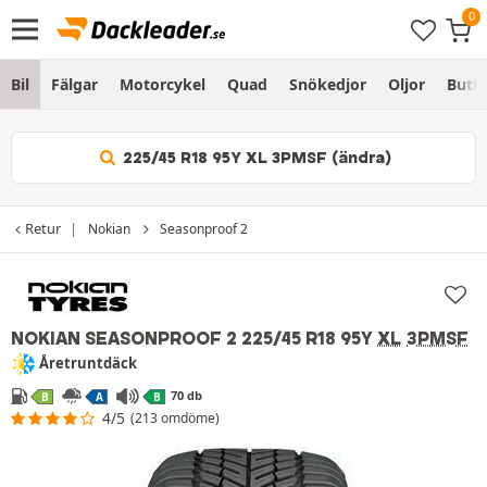
Bil
Fälgar
Motorcykel
Quad
Snökedjor
Oljor
Butik
225/45 R18 95Y XL 3PMSF (ändra)
Retur
Nokian
Seasonproof 2
NOKIAN SEASONPROOF 2
225/45 R18 95Y
XL
3PMSF
Åretruntdäck
70 db
B
A
B
4/5
(213 omdöme)