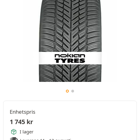
Enhetspris
1 745
kr
I lager