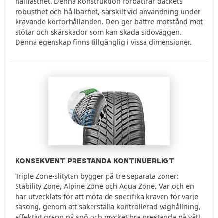
hållfasthet. Denna konstruktion förbättrar däckets
robusthet och hållbarhet, särskilt vid användning under
krävande körförhållanden. Den ger bättre motstånd mot
stötar och skärskador som kan skada sidoväggen.
Denna egenskap finns tillgänglig i vissa dimensioner.
KONSEKVENT PRESTANDA KONTINUERLIGT
Triple Zone-slitytan bygger på tre separata zoner:
Stability Zone, Alpine Zone och Aqua Zone. Var och en
har utvecklats för att möta de specifika kraven för varje
säsong, genom att säkerställa kontrollerad väghållning,
effektivt grepp på snö och mycket bra prestanda på vått