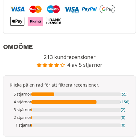
OMDÖME
213 kundrecensioner
4 av 5 stjärnor
Klicka på en rad för att filtrera recensioner.
5 stjärnor
(55)
4 stjärnor
(156)
3 stjärnor
(2)
2 stjärnor
(0)
1 stjärna
(0)