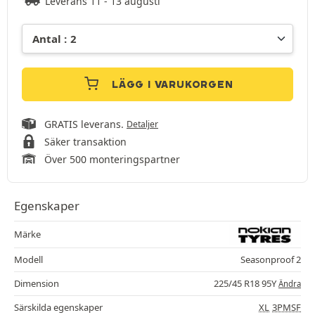
Leverans 11 - 13 augusti
LÄGG I VARUKORGEN
GRATIS leverans.
Detaljer
Säker transaktion
Över 500 monteringspartner
Egenskaper
Märke
Modell
Seasonproof 2
Dimension
225/45 R18 95Y
Ändra
Särskilda egenskaper
XL
3PMSF