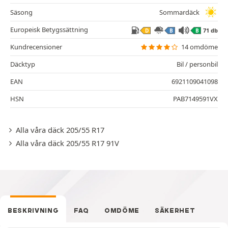
Säsong
Sommardäck
Europeisk Betygssättning
71 db
D
B
B
Kundrecensioner
14 omdöme
Däcktyp
Bil / personbil
EAN
6921109041098
HSN
PAB7149591VX
Alla våra däck 205/55 R17
Alla våra däck 205/55 R17 91V
BESKRIVNING
FAQ
OMDÖME
SÄKERHET