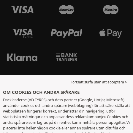
Fortsätt surfa utan att acceptera >
OM COOKIES OCH ANDRA SPÅRARE
Dackleader.se (AD TYRES) och dess partner (Google, Hotjar, Microsoft)
använder cookies och andra spårare (webblagring) för att säkerställa att
webbplatsen fungerar korrekt, underlättar din navigering, utför
statistiska mätningar och anpassar dess reklamkampanjer. Cookies och
andra spårare som lagras på din enhet kan innehålla personuppgifter. Vi
placerar inte heller någon cookie eller annan spårare utan ditt fria och