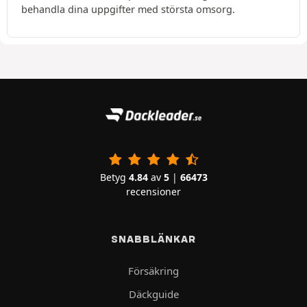
behandla dina uppgifter med största omsorg.
Betyg
4.84
av
5
|
66473
recensioner
SNABBLÄNKAR
Försäkring
Däckguide