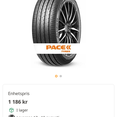
Enhetspris
1 186
kr
I lager