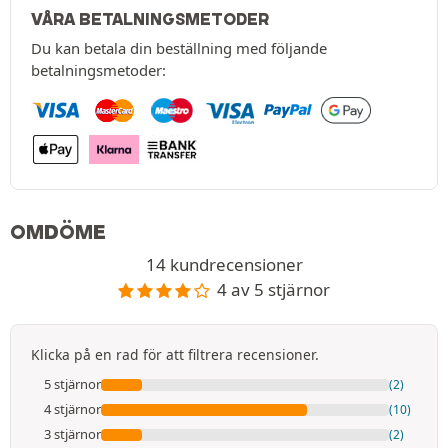
VÅRA BETALNINGSMETODER
Du kan betala din beställning med följande
betalningsmetoder:
OMDÖME
14 kundrecensioner
4 av 5 stjärnor
Klicka på en rad för att filtrera recensioner.
5 stjärnor
(2)
4 stjärnor
(10)
3 stjärnor
(2)