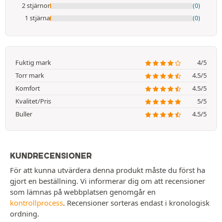
2 stjärnor
(0)
1 stjärna
(0)
Fuktig mark
4/5
Torr mark
4.5/5
Komfort
4.5/5
Kvalitet/Pris
5/5
Buller
4.5/5
KUNDRECENSIONER
För att kunna utvärdera denna produkt måste du först ha
gjort en beställning. Vi informerar dig om att recensioner
som lämnas på webbplatsen genomgår en
kontrollprocess
. Recensioner sorteras endast i kronologisk
ordning.