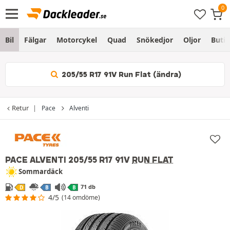
Bil
Fälgar
Motorcykel
Quad
Snökedjor
Oljor
Butik
205/55 R17 91V Run Flat (ändra)
Retur
Pace
Alventi
PACE ALVENTI
205/55 R17 91V
RUN FLAT
Sommardäck
71 db
D
B
B
4/5
(14 omdöme)