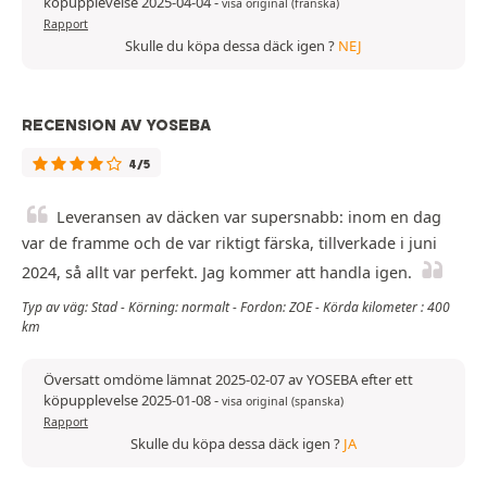
köpupplevelse 2025-04-04
-
visa original (franska)
Rapport
Skulle du köpa dessa däck igen ?
NEJ
RECENSION AV YOSEBA
4/5
Leveransen av däcken var supersnabb: inom en dag
var de framme och de var riktigt färska, tillverkade i juni
2024, så allt var perfekt. Jag kommer att handla igen.
Typ av väg: Stad - Körning: normalt - Fordon: ZOE - Körda kilometer : 400
km
Översatt omdöme lämnat 2025-02-07 av YOSEBA efter ett
köpupplevelse 2025-01-08
-
visa original (spanska)
Rapport
Skulle du köpa dessa däck igen ?
JA