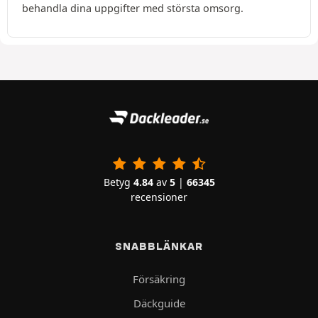
behandla dina uppgifter med största omsorg.
Betyg
4.84
av
5
|
66345
recensioner
SNABBLÄNKAR
Försäkring
Däckguide