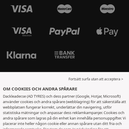
Fortsätt surfa utan att acceptera >
OM COOKIES OCH ANDRA SPÅRARE
Dackleader.se (AD TYRES) och dess partner (Google, Hotjar, Microsoft)
använder cookies och andra spårare (webblagring) för att säkerställa att
webbplatsen fungerar korrekt, underlättar din navigering, utför
statistiska mätningar och anpassar dess reklamkampanjer. Cookies och
andra spårare som lagras på din enhet kan innehålla personuppgifter. Vi
placerar inte heller någon cookie eller annan spårare utan ditt fria och