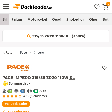
Bil
Fälgar
Motorcykel
Quad
Snökedjor
Oljor
Butik
315/35 ZR20 110W XL (ändra)
Retur
Pace
Impero
"Dackleader-val"
PACE IMPERO
315/35 ZR20 110W
XL
Sommardäck
75 db
B
B
B
4/5
(1 omdöme)
Val Dackleader
Ny ankomst