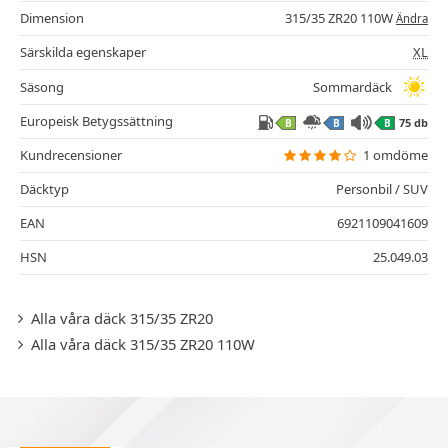
Dimension
315/35 ZR20 110W
Ändra
Särskilda egenskaper
XL
Säsong
Sommardäck
Europeisk Betygssättning
75 db
B
B
B
Kundrecensioner
1 omdöme
Däcktyp
Personbil / SUV
EAN
6921109041609
HSN
25.049.03
Alla våra däck 315/35 ZR20
Alla våra däck 315/35 ZR20 110W