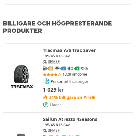
BILLIGARE OCH HÖGPRESTERANDE
PRODUKTER
Tracmax A/S Trac Saver
195/45 R16 84V
XL
3PMSF
72 db
D
C
B
1328 omdöme
Personbil 4 säsonger
1 029
kr
31% billigare än Pirelli
I lager
Sailun Atrezzo 4Seasons
195/45 R16 84V
XL
3PMSF