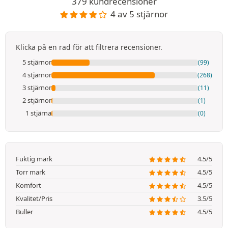
379 kundrecensioner
4 av 5 stjärnor
Klicka på en rad för att filtrera recensioner.
5 stjärnor
(99)
4 stjärnor
(268)
3 stjärnor
(11)
2 stjärnor
(1)
1 stjärna
(0)
Fuktig mark
4.5/5
Torr mark
4.5/5
Komfort
4.5/5
Kvalitet/Pris
3.5/5
Buller
4.5/5