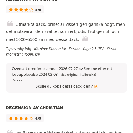
4/5
Utmärkta däck, priset är visserligen ganska högt, men
det motsvarar den kvalitet som erbjuds. Troligen till och
med 5000–5500 km med dessa däck.
Typ av väg: Väg - Körning: Ekonomisk - Fordon: Kuga 2.5 HEV - Körda
kilometer : 45000 km
Översatt omdöme lämnat 2026-07-27 av Simone efter ett
köpupplevelse 2024-03-03
-
visa original (italienska)
Rapport
Skulle du köpa dessa däck igen ?
JA
RECENSION AV CHRISTIAN
4/5
Jag är mycket nöjd med Pirellis åretruntdäck. Jag har