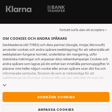
Fortsätt surfa utan att acceptera >
OM COOKIES OCH ANDRA SPÅRARE
Dackleader.se (AD TYRES) och dess partner (Google, Hotjar, Microsoft)
använder cookies och andra spårare (webblagring) för att säkerställa att
webbplatsen fungerar korrekt, underlättar din navigering, utför
statistiska mätningar och anpassar dess reklamkampanjer. Cookies och
andra spårare som lagras på din enhet kan innehålla personuppgifter. Vi
placerar inte heller någon cookie eller annan spårare utan ditt fria och
informerade samtycke, förutom de som är nödvändiga för att
webbplatsen ska fungera. Vi lagrar ditt val i sex månader. Du kan när
som helst dra tillbaka ditt samtycke genom att gå till
sidan cookies och
andra spårare
. Du kan välja att fortsätta surfa utan att acceptera
cookies eller andra spårare. Vägran hindrar inte tillgång till tjänsterna
AD TYRES. För ytterligare information hänvisar vi till
sidan för cookies
GODKÄNN COOKIES
och andra spårare
.
ANPASSA COOKIES