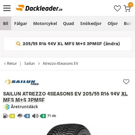
Bil
Fälgar
Motorcykel
Quad
Snökedjor
Oljor
Butik
205/55 R16 94V XL MFS M+S 3PMSF (ändra)
Retur
Sailun
Atrezzo 4Seasons EV
SAILUN ATREZZO 4SEASONS EV
205/55 R16 94V
XL
MFS
M+S
3PMSF
Åretruntdäck
71 db
C
B
B