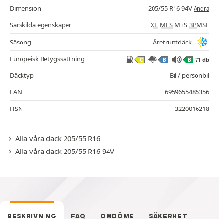
Dimension
205/55 R16 94V
Ändra
Särskilda egenskaper
XL
MFS
M+S
3PMSF
Säsong
Åretruntdäck
Europeisk Betygssättning
71 db
C
B
B
Däcktyp
Bil / personbil
EAN
6959655485356
HSN
3220016218
Alla våra däck 205/55 R16
Alla våra däck 205/55 R16 94V
BESKRIVNING
FAQ
OMDÖME
SÄKERHET