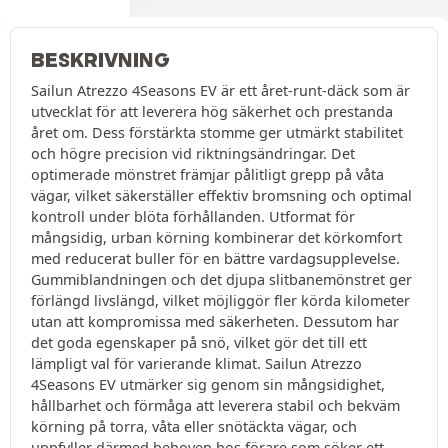
BESKRIVNING
Sailun Atrezzo 4Seasons EV är ett året-runt-däck som är
utvecklat för att leverera hög säkerhet och prestanda
året om. Dess förstärkta stomme ger utmärkt stabilitet
och högre precision vid riktningsändringar. Det
optimerade mönstret främjar pålitligt grepp på våta
vägar, vilket säkerställer effektiv bromsning och optimal
kontroll under blöta förhållanden. Utformat för
mångsidig, urban körning kombinerar det körkomfort
med reducerat buller för en bättre vardagsupplevelse.
Gummiblandningen och det djupa slitbanemönstret ger
förlängd livslängd, vilket möjliggör fler körda kilometer
utan att kompromissa med säkerheten. Dessutom har
det goda egenskaper på snö, vilket gör det till ett
lämpligt val för varierande klimat. Sailun Atrezzo
4Seasons EV utmärker sig genom sin mångsidighet,
hållbarhet och förmåga att leverera stabil och bekväm
körning på torra, våta eller snötäckta vägar, och
uppfyller därmed behoven hos förare som söker ett