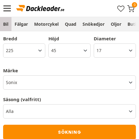
Bil
Fälgar
Motorcykel
Quad
Snökedjor
Oljor
Butik
Bredd
Höjd
Diameter
Märke
Sonix
Säsong
(valfritt)
SÖKNING