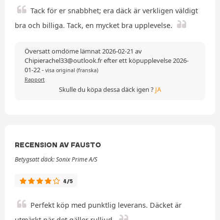
Tack för er snabbhet; era däck är verkligen väldigt
bra och billiga. Tack, en mycket bra upplevelse.
Översatt omdöme lämnat 2026-02-21 av
Chipierachel33@outlook.fr efter ett köpupplevelse 2026-
01-22
-
visa original (franska)
Rapport
Skulle du köpa dessa däck igen ?
JA
RECENSION AV FAUSTO
Betygsatt däck: Sonix Prime A/S
4/5
Perfekt köp med punktlig leverans. Däcket är
utmärkt när det gäller rulljud.