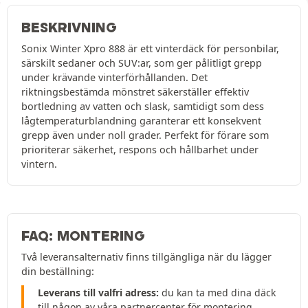
BESKRIVNING
Sonix Winter Xpro 888 är ett vinterdäck för personbilar,
särskilt sedaner och SUV:ar, som ger pålitligt grepp
under krävande vinterförhållanden. Det
riktningsbestämda mönstret säkerställer effektiv
bortledning av vatten och slask, samtidigt som dess
lågtemperaturblandning garanterar ett konsekvent
grepp även under noll grader. Perfekt för förare som
prioriterar säkerhet, respons och hållbarhet under
vintern.
FAQ: MONTERING
Två leveransalternativ finns tillgängliga när du lägger
din beställning:
Leverans till valfri adress:
du kan ta med dina däck
till någon av våra partnercenter för montering.