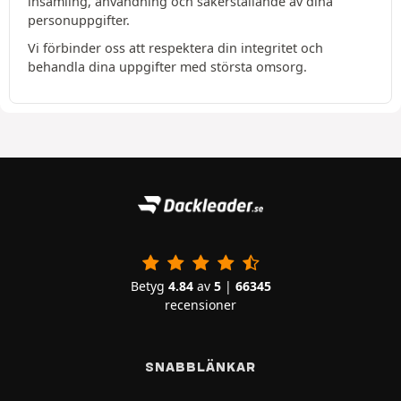
insamling, användning och säkerställande av dina
personuppgifter.
Vi förbinder oss att respektera din integritet och
behandla dina uppgifter med största omsorg.
Betyg
4.84
av
5
|
66345
recensioner
SNABBLÄNKAR