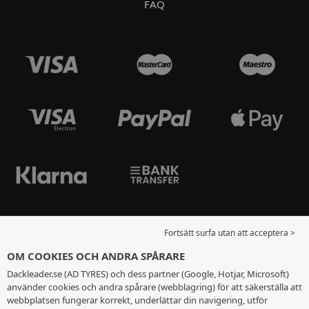
FAQ
Fortsätt surfa utan att acceptera >
OM COOKIES OCH ANDRA SPÅRARE
Dackleader.se (AD TYRES) och dess partner (Google, Hotjar, Microsoft)
använder cookies och andra spårare (webblagring) för att säkerställa att
webbplatsen fungerar korrekt, underlättar din navigering, utför