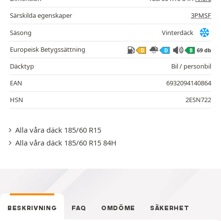
Särskilda egenskaper
3PMSF
Säsong
Vinterdäck
Europeisk Betygssättning
69 db
D
D
B
Däcktyp
Bil / personbil
EAN
6932094140864
HSN
2ESN722
Alla våra däck 185/60 R15
Alla våra däck 185/60 R15 84H
BESKRIVNING
FAQ
OMDÖME
SÄKERHET