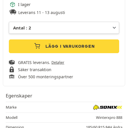
I lager
Leverans 11 - 13 augusti
LÄGG I VARUKORGEN
GRATIS leverans.
Detaljer
Säker transaktion
Över 500 monteringspartner
Egenskaper
Märke
Modell
Winterxpro 888
Dimension
185/60 R15 84H
Ändra