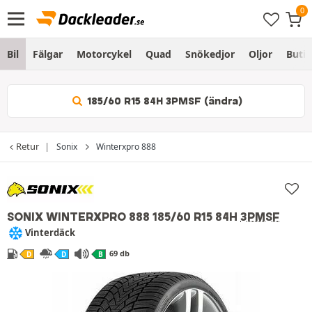
Bil
Fälgar
Motorcykel
Quad
Snökedjor
Oljor
Butik
185/60 R15 84H 3PMSF (ändra)
Retur
Sonix
Winterxpro 888
SONIX WINTERXPRO 888
185/60 R15 84H
3PMSF
Vinterdäck
69 db
D
D
B