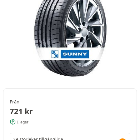
Från
721
kr
I lager
39 storlekar tillgängliga