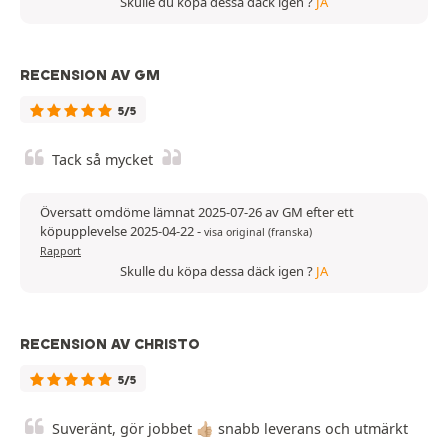
Skulle du köpa dessa däck igen ?
JA
RECENSION AV GM
5/5
Tack så mycket
Översatt omdöme lämnat 2025-07-26 av GM efter ett
köpupplevelse 2025-04-22
-
visa original (franska)
Rapport
Skulle du köpa dessa däck igen ?
JA
RECENSION AV CHRISTO
5/5
Suveränt, gör jobbet 👍🏼 snabb leverans och utmärkt