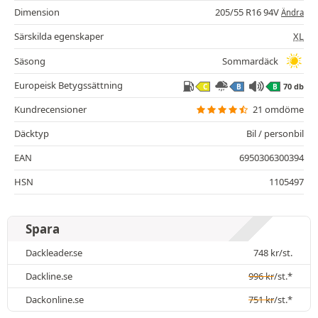
Dimension
205/55 R16 94V
Ändra
Särskilda egenskaper
XL
Säsong
Sommardäck
Europeisk Betygssättning
70 db
C
B
B
Kundrecensioner
21 omdöme
Däcktyp
Bil / personbil
EAN
6950306300394
HSN
1105497
Spara
Dackleader.se
748
kr
/st.
Dackline.se
996
kr
/st.*
Dackonline.se
751
kr
/st.*