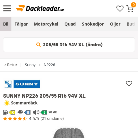
Bil
Fälgar
Motorcykel
Quad
Snökedjor
Oljor
Butik
205/55 R16 94V XL (ändra)
Retur
Sunny
NP226
SUNNY NP226
205/55 R16 94V
XL
Sommardäck
70 db
C
B
B
4.5/5
(21 omdöme)