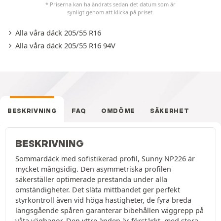
* Priserna kan ha ändrats sedan det datum som är
synligt genom att klicka på priset.
Alla våra däck 205/55 R16
Alla våra däck 205/55 R16 94V
BESKRIVNING
FAQ
OMDÖME
SÄKERHET
BESKRIVNING
Sommardäck med sofistikerad profil, Sunny NP226 är
mycket mångsidig. Den asymmetriska profilen
säkerställer optimerade prestanda under alla
omständigheter. Det släta mittbandet ger perfekt
styrkontroll även vid höga hastigheter, de fyra breda
längsgående spåren garanterar bibehållen väggrepp på
våta vägbanor. Den yttre änden är förstärkt, med stora