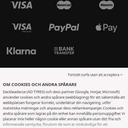
Fortsätt surfa utan att acceptera >
OM COOKIES OCH ANDRA SPÅRARE
Dackleader.se (AD TYRES) och dess partner (Google, Hotjar, Microsoft)
använder cookies och andra spårare (webblagring) för att säkerställa att
webbplatsen fungerar korrekt, underlättar din navigering, utför
statistiska mätningar och anpassar dess reklamkampanjer. Cookies och
andra spårare som lagras på din enhet kan innehålla personuppgifter. Vi
placerar inte heller någon cookie eller annan spårare utan ditt fria och
informerade samtycke, förutom de som är nödvändiga för att