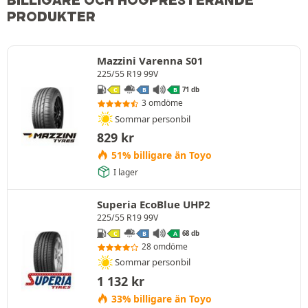
BILLIGARE OCH HÖGPRESTERANDE
PRODUKTER
Mazzini Varenna S01
225/55 R19 99V
71 db
C
B
B
3 omdöme
Sommar personbil
829
kr
51% billigare än Toyo
I lager
Superia EcoBlue UHP2
225/55 R19 99V
68 db
C
B
A
28 omdöme
Sommar personbil
1 132
kr
33% billigare än Toyo