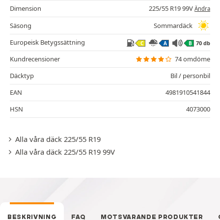
Dimension
225/55 R19 99V
Ändra
Säsong
Sommardäck
Europeisk Betygssättning
70 db
C
A
B
Kundrecensioner
74 omdöme
Däcktyp
Bil / personbil
EAN
4981910541844
HSN
4073000
Alla våra däck 225/55 R19
Alla våra däck 225/55 R19 99V
BESKRIVNING
FAQ
MOTSVARANDE PRODUKTER