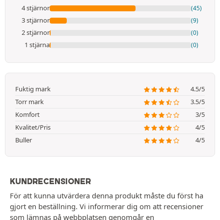
4 stjärnor
(45)
3 stjärnor
(9)
2 stjärnor
(0)
1 stjärna
(0)
Fuktig mark
4.5/5
Torr mark
3.5/5
Komfort
3/5
Kvalitet/Pris
4/5
Buller
4/5
KUNDRECENSIONER
För att kunna utvärdera denna produkt måste du först ha
gjort en beställning. Vi informerar dig om att recensioner
som lämnas på webbplatsen genomgår en