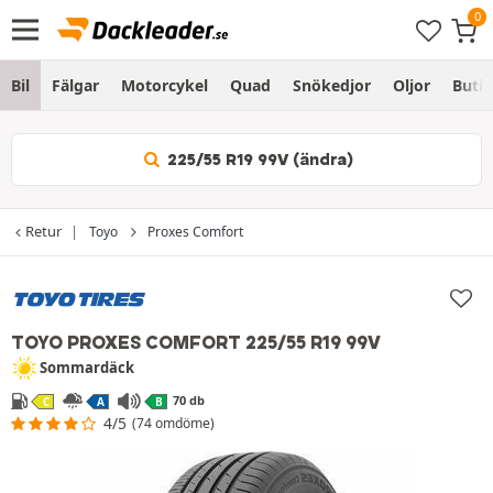
Bil
Fälgar
Motorcykel
Quad
Snökedjor
Oljor
Butik
225/55 R19 99V (ändra)
Retur
Toyo
Proxes Comfort
TOYO PROXES COMFORT
225/55 R19 99V
Sommardäck
70 db
C
A
B
4/5
(74 omdöme)