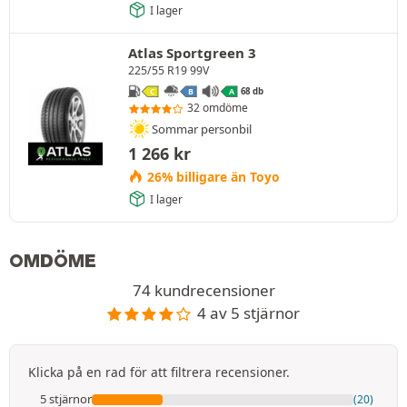
I lager
Atlas Sportgreen 3
225/55 R19 99V
68 db
C
B
A
32 omdöme
Sommar personbil
1 266
kr
26% billigare än Toyo
I lager
OMDÖME
74 kundrecensioner
4 av 5 stjärnor
Klicka på en rad för att filtrera recensioner.
5 stjärnor
(20)