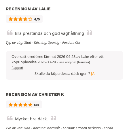
RECENSION AV LALIE
4/5
Bra prestanda och god väghållning
Typ av väg: Stad - Körning: Sportig - Fordon: Chr
Översatt omdöme lämnat 2026-04-28 av Lalie efter ett
köpupplevelse 2026-03-29
-
visa original (franska)
Rapport
Skulle du köpa dessa däck igen ?
JA
RECENSION AV CHRISTER K
5/5
Mycket bra däck.
Typ av väg: Väg - Körning: normalt - Fordon: Citroen Berlingo - Körda