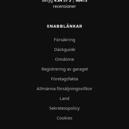
Betyg
4.84
av
5
|
66473
recensioner
SNABBLÄNKAR
Försäkring
Däckguide
Omdöme
Registrering av garaget
Företagsfakta
Allmänna försäljningsvillkor
Land
Sekretesspolicy
Cookies