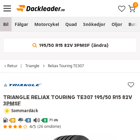
Bil
Fälgar
Motorcykel
Quad
Snökedjor
Oljor
Butik
195/50 R15 82V 3PMSF (ändra)
Retur
Triangle
Reliax Touring TE307
TRIANGLE RELIAX TOURING TE307
195/50 R15 82V
3PMSF
Sommardäck
71 db
D
B
B
4/5
(26 omdöme)