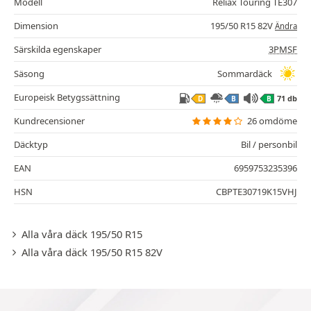
Modell
Reliax Touring TE307
Dimension
195/50 R15 82V
Ändra
Särskilda egenskaper
3PMSF
Säsong
Sommardäck
Europeisk Betygssättning
71 db
D
B
B
Kundrecensioner
26 omdöme
Däcktyp
Bil / personbil
EAN
6959753235396
HSN
CBPTE30719K15VHJ
Alla våra däck 195/50 R15
Alla våra däck 195/50 R15 82V