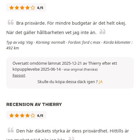
4/5
Bra prisvärde. För mindre budgetar är det helt okej.
När det gäller hållbarheten vet jag inte än.
Typ av väg: Väg - Körning: normalt - Fordon: ford c max - Körda kilometer :
492 km
Översatt omdöme lämnat 2025-12-21 av Thierry efter ett
köpupplevelse 2025-06-14
-
visa original (franska)
Rapport
Skulle du köpa dessa däck igen ?
JA
RECENSION AV THIERRY
4/5
Den här däckets styrka är dess prisvärdhet. Hittills är