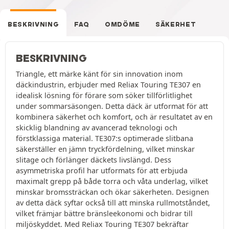
BESKRIVNING
FAQ
OMDÖME
SÄKERHET
BESKRIVNING
Triangle, ett märke känt för sin innovation inom
däckindustrin, erbjuder med Reliax Touring TE307 en
idealisk lösning för förare som söker tillförlitlighet
under sommarsäsongen. Detta däck är utformat för att
kombinera säkerhet och komfort, och är resultatet av en
skicklig blandning av avancerad teknologi och
förstklassiga material. TE307:s optimerade slitbana
säkerställer en jämn tryckfördelning, vilket minskar
slitage och förlänger däckets livslängd. Dess
asymmetriska profil har utformats för att erbjuda
maximalt grepp på både torra och våta underlag, vilket
minskar bromssträckan och ökar säkerheten. Designen
av detta däck syftar också till att minska rullmotståndet,
vilket främjar bättre bränsleekonomi och bidrar till
miljöskyddet. Med Reliax Touring TE307 bekräftar