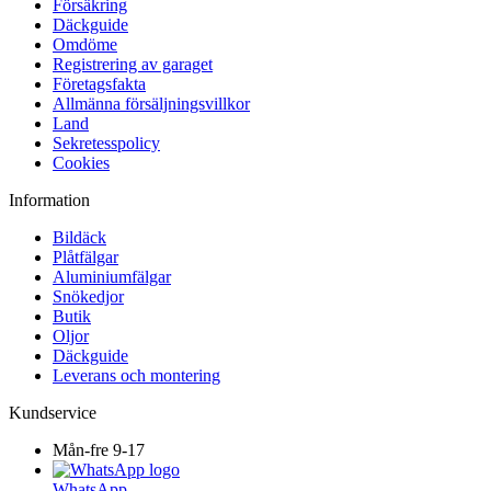
Försäkring
Däckguide
Omdöme
Registrering av garaget
Företagsfakta
Allmänna försäljningsvillkor
Land
Sekretesspolicy
Cookies
Information
Bildäck
Plåtfälgar
Aluminiumfälgar
Snökedjor
Butik
Oljor
Däckguide
Leverans och montering
Kundservice
Mån-fre 9-17
WhatsApp