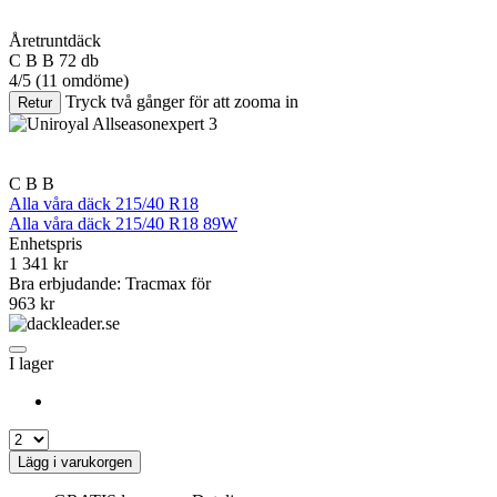
Åretruntdäck
C
B
B
72 db
4/5
(11 omdöme)
Tryck två gånger för att zooma in
Retur
C
B
B
Alla våra däck 215/40 R18
Alla våra däck 215/40 R18 89W
Enhetspris
1 341
kr
Bra erbjudande: Tracmax för
963
kr
I lager
Lägg i varukorgen