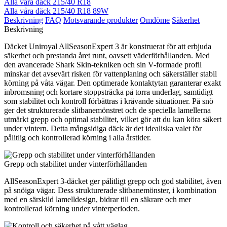
Alla våra däck 215/40 R18
Alla våra däck 215/40 R18 89W
Beskrivning
FAQ
Motsvarande produkter
Omdöme
Säkerhet
Beskrivning
Däcket Uniroyal AllSeasonExpert 3 är konstruerat för att erbjuda
säkerhet och prestanda året runt, oavsett väderförhållanden. Med
den avancerade Shark Skin-tekniken och sin V-formade profil
minskar det avsevärt risken för vattenplaning och säkerställer stabil
körning på våta vägar. Den optimerade kontaktytan garanterar exakt
inbromsning och kortare stoppsträcka på torra underlag, samtidigt
som stabilitet och kontroll förbättras i krävande situationer. På snö
ger det strukturerade slitbanemönstret och de speciella lamellerna
utmärkt grepp och optimal stabilitet, vilket gör att du kan köra säkert
under vintern. Detta mångsidiga däck är det idealiska valet för
pålitlig och kontrollerad körning i alla årstider.
Grepp och stabilitet under vinterförhållanden
AllSeasonExpert 3-däcket ger pålitligt grepp och god stabilitet, även
på snöiga vägar. Dess strukturerade slitbanemönster, i kombination
med en särskild lamelldesign, bidrar till en säkrare och mer
kontrollerad körning under vinterperioden.