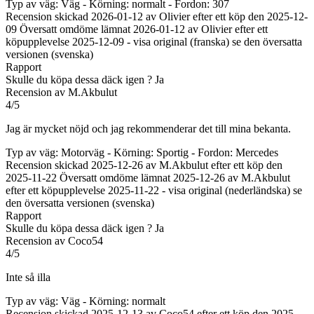
Typ av väg: Väg - Körning: normalt - Fordon: 307
Recension skickad 2026-01-12 av Olivier efter ett köp den 2025-12-
09
Översatt omdöme lämnat 2026-01-12 av Olivier efter ett
köpupplevelse 2025-12-09
-
visa original (franska)
se den översatta
versionen (svenska)
Rapport
Skulle du köpa dessa däck igen ?
Ja
Recension av M.Akbulut
4/5
Jag är mycket nöjd och jag rekommenderar det till mina bekanta.
Typ av väg: Motorväg - Körning: Sportig - Fordon: Mercedes
Recension skickad 2025-12-26 av M.Akbulut efter ett köp den
2025-11-22
Översatt omdöme lämnat 2025-12-26 av M.Akbulut
efter ett köpupplevelse 2025-11-22
-
visa original (nederländska)
se
den översatta versionen (svenska)
Rapport
Skulle du köpa dessa däck igen ?
Ja
Recension av Coco54
4/5
Inte så illa
Typ av väg: Väg - Körning: normalt
Recension skickad 2025-12-13 av Coco54 efter ett köp den 2025-