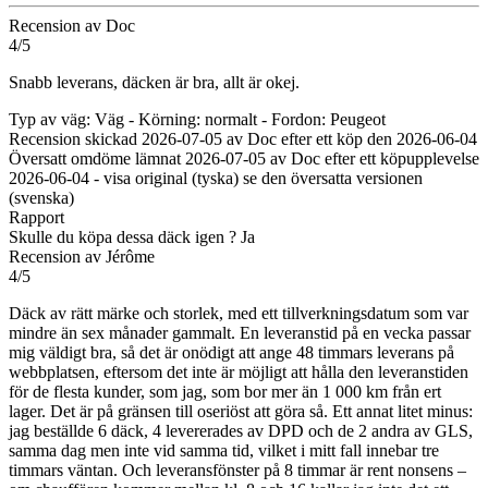
Recension av Doc
4/5
Snabb leverans, däcken är bra, allt är okej.
Typ av väg: Väg - Körning: normalt - Fordon: Peugeot
Recension skickad 2026-07-05 av Doc efter ett köp den 2026-06-04
Översatt omdöme lämnat 2026-07-05 av Doc efter ett köpupplevelse
2026-06-04
-
visa original (tyska)
se den översatta versionen
(svenska)
Rapport
Skulle du köpa dessa däck igen ?
Ja
Recension av Jérôme
4/5
Däck av rätt märke och storlek, med ett tillverkningsdatum som var
mindre än sex månader gammalt. En leveranstid på en vecka passar
mig väldigt bra, så det är onödigt att ange 48 timmars leverans på
webbplatsen, eftersom det inte är möjligt att hålla den leveranstiden
för de flesta kunder, som jag, som bor mer än 1 000 km från ert
lager. Det är på gränsen till oseriöst att göra så. Ett annat litet minus:
jag beställde 6 däck, 4 levererades av DPD och de 2 andra av GLS,
samma dag men inte vid samma tid, vilket i mitt fall innebar tre
timmars väntan. Och leveransfönster på 8 timmar är rent nonsens –