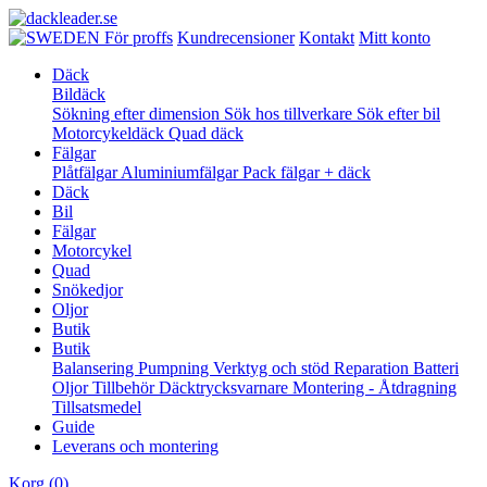
För proffs
Kundrecensioner
Kontakt
Mitt konto
Däck
Bildäck
Sökning efter dimension
Sök hos tillverkare
Sök efter bil
Motorcykeldäck
Quad däck
Fälgar
Plåtfälgar
Aluminiumfälgar
Pack fälgar + däck
Däck
Bil
Fälgar
Motorcykel
Quad
Snökedjor
Oljor
Butik
Butik
Balansering
Pumpning
Verktyg och stöd
Reparation
Batteri
Oljor
Tillbehör
Däcktrycksvarnare
Montering - Åtdragning
Tillsatsmedel
Guide
Leverans och montering
Korg
(0)