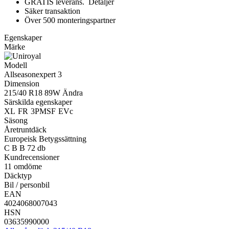
GRATIS leverans.
Detaljer
Säker transaktion
Över 500 monteringspartner
Egenskaper
Märke
Modell
Allseasonexpert 3
Dimension
215/40 R18 89W
Ändra
Särskilda egenskaper
XL
FR
3PMSF
EVc
Säsong
Åretruntdäck
Europeisk Betygssättning
C
B
B
72 db
Kundrecensioner
11 omdöme
Däcktyp
Bil / personbil
EAN
4024068007043
HSN
03635990000