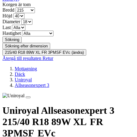
Korgen är tom
Bredd
Höjd
Diameter
Last
Hastighet
Sökning
Sökning efter dimension
215/40 R18 89W XL FR 3PMSF EVc (ändra)
Återgå till resultaten
Retur
Mottagning
Däck
Uniroyal
Allseasonexpert 3
Uniroyal Allseasonexpert 3
215/40 R18 89W
XL
FR
3PMSF
EVc