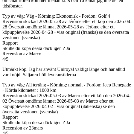
om chauffören kommer mellan kl. 8 och 16 kallar jag inte det ett
tidsfönster.
Typ av väg: Väg - Körning: Ekonomisk - Fordon: Golf 4
Recension skickad 2026-05-28 av Jérôme efter ett köp den 2026-04-
28
Översatt omdöme lämnat 2026-05-28 av Jérôme efter ett
köpupplevelse 2026-04-28
-
visa original (franska)
se den översatta
versionen (svenska)
Rapport
Skulle du köpa dessa däck igen ?
Ja
Recension av Marco
4/5
Utmärkt köp. Jag har använt Uniroyal väldigt länge och har alltid
varit nöjd. Säljaren höll leveranstiderna.
Typ av väg: All terräng - Körning: normalt - Fordon: Jeep Renegade
- Körda kilometer : 1000 km
Recension skickad 2026-05-03 av Marco efter ett köp den 2026-04-
02
Översatt omdöme lämnat 2026-05-03 av Marco efter ett
köpupplevelse 2026-04-02
-
visa original (italienska)
se den
översatta versionen (svenska)
Rapport
Skulle du köpa dessa däck igen ?
Ja
Recension av 23mars
4/5