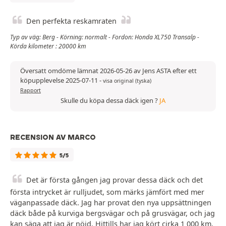
Den perfekta reskamraten
Typ av väg: Berg - Körning: normalt - Fordon: Honda XL750 Transalp -
Körda kilometer : 20000 km
Översatt omdöme lämnat 2026-05-26 av Jens ASTA efter ett
köpupplevelse 2025-07-11
-
visa original (tyska)
Rapport
Skulle du köpa dessa däck igen ?
JA
RECENSION AV MARCO
5/5
Det är första gången jag provar dessa däck och det
första intrycket är rulljudet, som märks jämfört med mer
väganpassade däck. Jag har provat den nya uppsättningen
däck både på kurviga bergsvägar och på grusvägar, och jag
kan säga att jag är nöjd. Hittills har jag kört cirka 1 000 km.