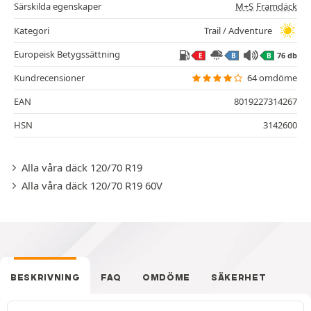
Särskilda egenskaper
M+S
Framdäck
Kategori
Trail / Adventure
Europeisk Betygssättning
76 db
E
B
B
Kundrecensioner
64 omdöme
EAN
8019227314267
HSN
3142600
Alla våra däck 120/70 R19
Alla våra däck 120/70 R19 60V
BESKRIVNING
FAQ
OMDÖME
SÄKERHET