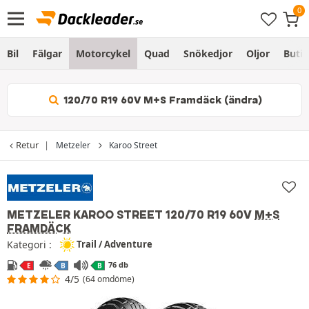
Bil
Fälgar
Motorcykel
Quad
Snökedjor
Oljor
Butik
120/70 R19 60V M+S Framdäck (ändra)
Retur
Metzeler
Karoo Street
METZELER KAROO STREET
120/70 R19 60V
M+S
FRAMDÄCK
Kategori :
Trail / Adventure
76 db
E
B
B
4/5
(64 omdöme)