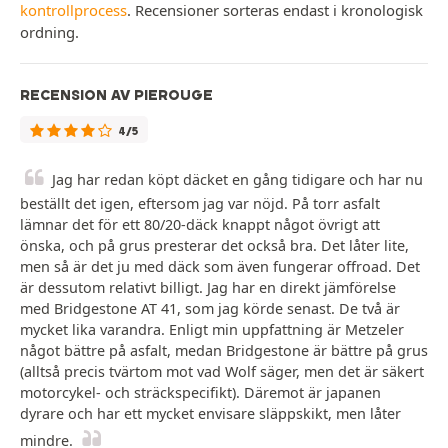
kontrollprocess
. Recensioner sorteras endast i kronologisk
ordning.
RECENSION AV PIEROUGE
4/5
Jag har redan köpt däcket en gång tidigare och har nu
beställt det igen, eftersom jag var nöjd. På torr asfalt
lämnar det för ett 80/20-däck knappt något övrigt att
önska, och på grus presterar det också bra. Det låter lite,
men så är det ju med däck som även fungerar offroad. Det
är dessutom relativt billigt. Jag har en direkt jämförelse
med Bridgestone AT 41, som jag körde senast. De två är
mycket lika varandra. Enligt min uppfattning är Metzeler
något bättre på asfalt, medan Bridgestone är bättre på grus
(alltså precis tvärtom mot vad Wolf säger, men det är säkert
motorcykel- och sträckspecifikt). Däremot är japanen
dyrare och har ett mycket envisare släppskikt, men låter
mindre.