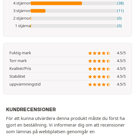
4 stjärnor
(38)
3 stjärnor
(11)
2 stjärnor
(0)
1 stjärna
(0)
Fuktig mark
4.5/5
Torr mark
4.5/5
Kvalitet/Pris
4.5/5
Stabilitet
4.5/5
uppvärmningstid
4.5/5
KUNDRECENSIONER
För att kunna utvärdera denna produkt måste du först ha
gjort en beställning. Vi informerar dig om att recensioner
som lämnas på webbplatsen genomgår en