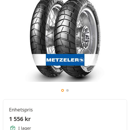
Enhetspris
1 556
kr
I lager