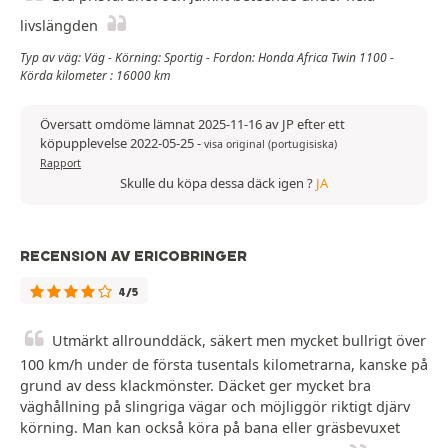
livslängden
Typ av väg: Väg - Körning: Sportig - Fordon: Honda Africa Twin 1100 -
Körda kilometer : 16000 km
Översatt omdöme lämnat 2025-11-16 av JP efter ett
köpupplevelse 2022-05-25
-
visa original (portugisiska)
Rapport
Skulle du köpa dessa däck igen ?
JA
RECENSION AV ERICOBRINGER
4/5
Utmärkt allrounddäck, säkert men mycket bullrigt över
100 km/h under de första tusentals kilometrarna, kanske på
grund av dess klackmönster. Däcket ger mycket bra
väghållning på slingriga vägar och möjliggör riktigt djärv
körning. Man kan också köra på bana eller gräsbevuxet