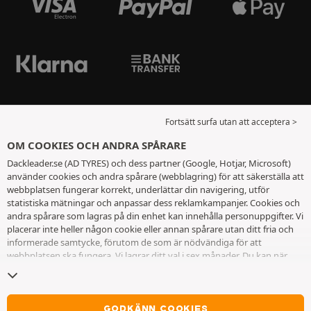
Fortsätt surfa utan att acceptera >
OM COOKIES OCH ANDRA SPÅRARE
Dackleader.se (AD TYRES) och dess partner (Google, Hotjar, Microsoft)
använder cookies och andra spårare (webblagring) för att säkerställa att
webbplatsen fungerar korrekt, underlättar din navigering, utför
statistiska mätningar och anpassar dess reklamkampanjer. Cookies och
andra spårare som lagras på din enhet kan innehålla personuppgifter. Vi
placerar inte heller någon cookie eller annan spårare utan ditt fria och
informerade samtycke, förutom de som är nödvändiga för att
webbplatsen ska fungera. Vi lagrar ditt val i sex månader. Du kan när
som helst dra tillbaka ditt samtycke genom att gå till
sidan cookies och
andra spårare
. Du kan välja att fortsätta surfa utan att acceptera
cookies eller andra spårare. Vägran hindrar inte tillgång till tjänsterna
AD TYRES. För ytterligare information hänvisar vi till
sidan för cookies
GODKÄNN COOKIES