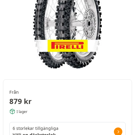
Från
879
kr
I lager
6 storlekar tillgängliga
Välj en däckstorlek