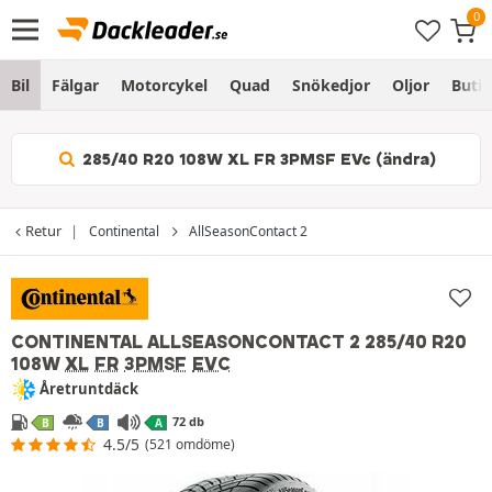
Bil
Fälgar
Motorcykel
Quad
Snökedjor
Oljor
Butik
285/40 R20 108W XL FR 3PMSF EVc (ändra)
Retur
Continental
AllSeasonContact 2
CONTINENTAL ALLSEASONCONTACT 2
285/40 R20
108W
XL
FR
3PMSF
EVC
Åretruntdäck
72 db
B
B
A
4.5/5
(521 omdöme)