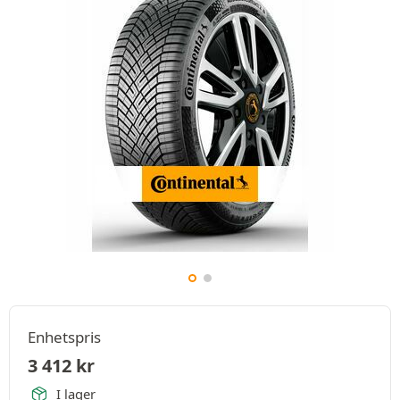
Enhetspris
3 412
kr
I lager