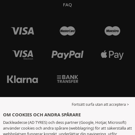
FAQ
Fortsätt surfa utan att acceptera >
OM COOKIES OCH ANDRA SPÅRARE
Dackleader.se (AD TYRES) och dess partner (Google, Hotjar, Microsoft)
använder cookies och andra spårare (webblagring) för att säkerställa att
webbplatsen fungerar korrekt, underlättar din navigering, utför