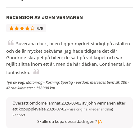
RECENSION AV JOHN VERMANEN
4/5
Suveräna däck, bilen ligger mycket stadigt på asfalten
och de är mycket bekväma. Jag hade tidigare det där
Goodride-skräpet på bilen; de satt på vid köpet och var
rejält slitna inom ett år, men de här däcken, Continental, är
fantastiska.
Typ av väg: Motorväg - Körning: Sportig - Fordon: mercedes benz slk 280 -
Körda kilometer : 158000 km
Översatt omdöme lämnat 2026-08-03 av john vermanen efter
ett köpupplevelse 2026-07-02
-
visa original (nederländska)
Rapport
Skulle du köpa dessa däck igen ?
JA