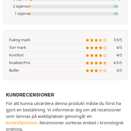
2 stjärnor
(0)
1 stjärna
(0)
Fuktig mark
3.5/5
Torr mark
4/5
Komfort
4/5
Kvalitet/Pris
4.5/5
Buller
3/5
KUNDRECENSIONER
För att kunna utvärdera denna produkt måste du först ha
gjort en beställning. Vi informerar dig om att recensioner
som lämnas på webbplatsen genomgår en
kontrollprocess
. Recensioner sorteras endast i kronologisk
ordning.