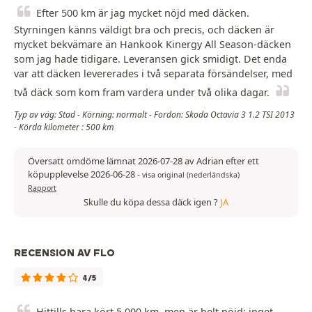
Efter 500 km är jag mycket nöjd med däcken.
Styrningen känns väldigt bra och precis, och däcken är
mycket bekvämare än Hankook Kinergy All Season-däcken
som jag hade tidigare. Leveransen gick smidigt. Det enda
var att däcken levererades i två separata försändelser, med
två däck som kom fram vardera under två olika dagar.
Typ av väg: Stad - Körning: normalt - Fordon: Skoda Octavia 3 1.2 TSI 2013
- Körda kilometer : 500 km
Översatt omdöme lämnat 2026-07-28 av Adrian efter ett
köpupplevelse 2026-06-28
-
visa original (nederländska)
Rapport
Skulle du köpa dessa däck igen ?
JA
RECENSION AV FLO
4/5
Hittills bara kört 5 000 km, men är helt nöjd: inget