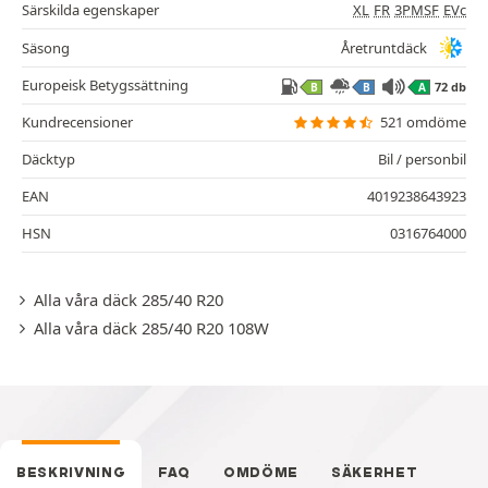
Särskilda egenskaper
XL
FR
3PMSF
EVc
Säsong
Åretruntdäck
Europeisk Betygssättning
72 db
B
B
A
Kundrecensioner
521 omdöme
Däcktyp
Bil / personbil
EAN
4019238643923
HSN
0316764000
Alla våra däck 285/40 R20
Alla våra däck 285/40 R20 108W
BESKRIVNING
FAQ
OMDÖME
SÄKERHET