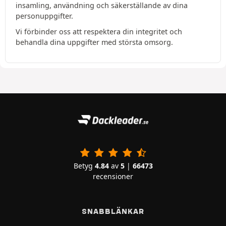
insamling, användning och säkerställande av dina
personuppgifter.
Vi förbinder oss att respektera din integritet och
behandla dina uppgifter med största omsorg.
Betyg
4.84
av
5
|
66473
recensioner
SNABBLÄNKAR