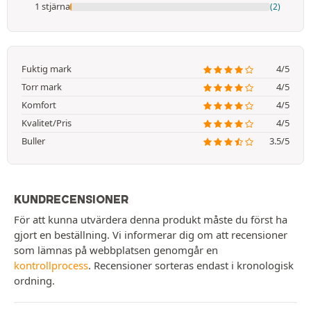
1 stjärna
(2)
Fuktig mark
4/5
Torr mark
4/5
Komfort
4/5
Kvalitet/Pris
4/5
Buller
3.5/5
KUNDRECENSIONER
För att kunna utvärdera denna produkt måste du först ha
gjort en beställning. Vi informerar dig om att recensioner
som lämnas på webbplatsen genomgår en
kontrollprocess
. Recensioner sorteras endast i kronologisk
ordning.