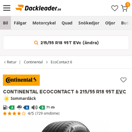
Bil
Fälgar
Motorcykel
Quad
Snökedjor
Oljor
Butik
215/55 R18 95T EVc (ändra)
Retur
Continental
EcoContact 6
CONTINENTAL ECOCONTACT 6
215/55 R18 95T
EVC
Sommardäck
71 db
A
A
B
4/5
(729 omdöme)