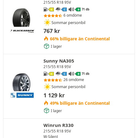
215/55 R18 95V
71 db
C
C
B
6 omdöme
Sommar personbil
767
kr
66% billigare än Continental
I lager
Sunny NA305
215/55 R18 95V
71 db
C
C
B
26 omdöme
Sommar personbil
1 129
kr
49% billigare än Continental
I lager
Winrun R330
215/55 R18 95V
W-Silent