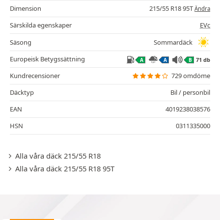
Dimension
215/55 R18 95T
Ändra
Särskilda egenskaper
EVc
Säsong
Sommardäck
Europeisk Betygssättning
71 db
A
A
B
Kundrecensioner
729 omdöme
Däcktyp
Bil / personbil
EAN
4019238038576
HSN
0311335000
Alla våra däck 215/55 R18
Alla våra däck 215/55 R18 95T