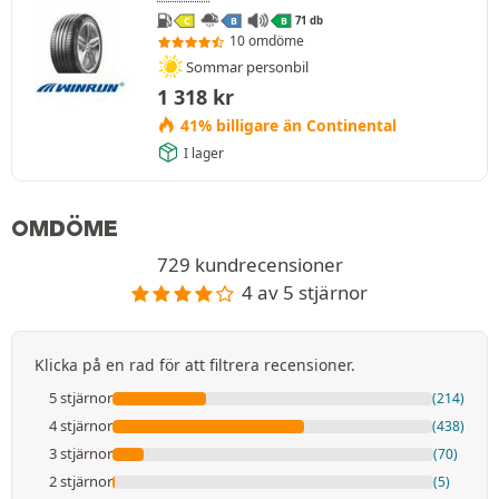
71 db
C
B
B
10 omdöme
Sommar personbil
1 318
kr
41% billigare än Continental
I lager
OMDÖME
729 kundrecensioner
4 av 5 stjärnor
Klicka på en rad för att filtrera recensioner.
5 stjärnor
(214)
4 stjärnor
(438)
3 stjärnor
(70)
2 stjärnor
(5)