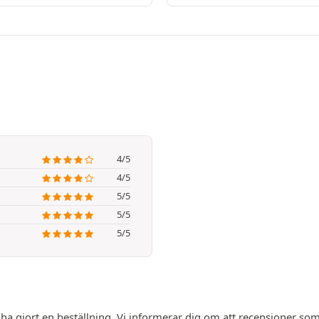
4/5
4/5
5/5
5/5
5/5
 ha gjort en beställning. Vi informerar dig om att recensioner