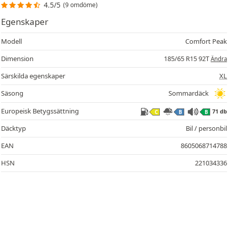
4.5/5
(9 omdöme)
Egenskaper
Modell
Comfort Peak
Dimension
185/65 R15 92T
Ändra
Särskilda egenskaper
XL
Säsong
Sommardäck
Europeisk Betygssättning
71 db
C
B
B
Däcktyp
Bil / personbil
EAN
8605068714788
HSN
221034336