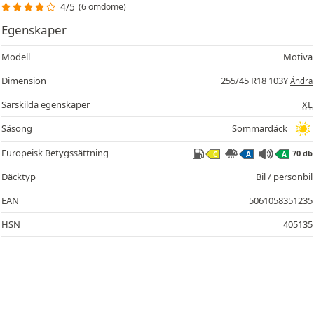
4/5
(6 omdöme)
Egenskaper
Modell
Motiva
Dimension
255/45 R18 103Y
Ändra
Särskilda egenskaper
XL
Säsong
Sommardäck
Europeisk Betygssättning
70 db
C
A
A
Däcktyp
Bil / personbil
EAN
5061058351235
HSN
405135