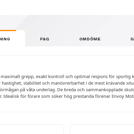
NING
FAQ
OMDÖME
S
e maximalt grepp, exakt kontroll och optimal respons för sporti
hastighet, stabilitet och manövrerbarhet i de mest krävande situa
sförmågan på våta underlag. De breda och sammankopplade skul
or. Idealisk för förare som söker hög prestanda förenar Envoy Mot