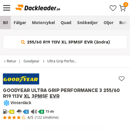
Bil
Fälgar
Motorcykel
Quad
Snökedjor
Oljor
Butik
255/60 R19 113V XL 3PMSF EVR (ändra)
Retur
Goodyear
Ultra Grip Perfor...
GOODYEAR ULTRA GRIP PERFORMANCE 3
255/60
R19 113V
XL
3PMSF
EVR
Vinterdäck
73 db
C
C
B
4/5
(122 omdöme)