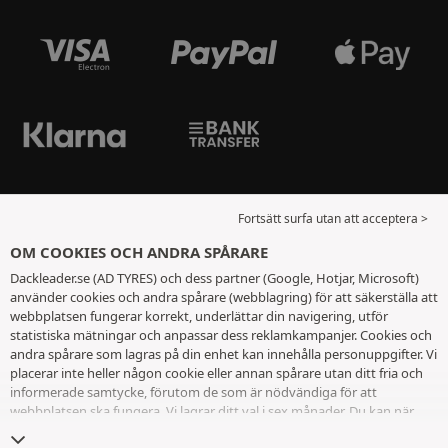
Fortsätt surfa utan att acceptera >
OM COOKIES OCH ANDRA SPÅRARE
Dackleader.se (AD TYRES) och dess partner (Google, Hotjar, Microsoft)
använder cookies och andra spårare (webblagring) för att säkerställa att
webbplatsen fungerar korrekt, underlättar din navigering, utför
statistiska mätningar och anpassar dess reklamkampanjer. Cookies och
andra spårare som lagras på din enhet kan innehålla personuppgifter. Vi
placerar inte heller någon cookie eller annan spårare utan ditt fria och
informerade samtycke, förutom de som är nödvändiga för att
webbplatsen ska fungera. Vi lagrar ditt val i sex månader. Du kan när
som helst dra tillbaka ditt samtycke genom att gå till
sidan cookies och