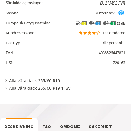
Särskilda egenskaper
XL
3PMSF
EVR
Säsong
Vinterdäck
Europeisk Betygssättning
73 db
C
C
B
Kundrecensioner
122 omdöme
Däcktyp
Bil / personbil
EAN
4038526447821
HSN
720163
Alla våra däck 255/60 R19
Alla våra däck 255/60 R19 113V
BESKRIVNING
FAQ
OMDÖME
SÄKERHET