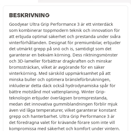
BESKRIVNING
Goodyear Ultra Grip Performance 3 är ett vinterdäck
som kombinerar toppmodern teknik och innovation för
att erbjuda optimal säkerhet och prestanda under svåra
vinterförhållanden. Designat för premiumbilar, erbjuder
det utmärkt grepp på snö och is, samtidigt som det
garanterar en bekväm körning. Dess riktningsmönster
och 3D-lameller förbättrar dragkraften och minskar
bromssträckan, vilket är avgörande för en säker
vinterkörning. Med särskild uppmärksamhet på att
minska buller och optimera bränsleförbrukningen,
inkluderar detta däck också hydrodynamiska spår för
bättre motstånd mot vattenplaning. Winter Grip-
teknologin erbjuder överlägsen bromsprestanda,
medan det innovativa gummiblandningen förblir mjuk
även vid låga temperaturer, vilket garanterar konstant
grepp och hanterbarhet. Ultra Grip Performance 3 är
det föredragna valet för krävande förare som inte vill
kompromissa med säkerhet och komfort under vintern.