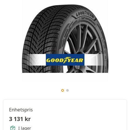
Enhetspris
3 131
kr
I lager