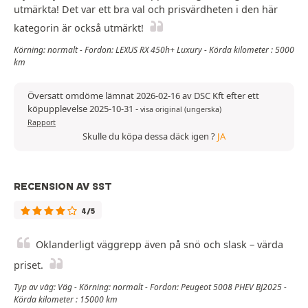
utmärkta! Det var ett bra val och prisvärdheten i den här
kategorin är också utmärkt!
Körning: normalt - Fordon: LEXUS RX 450h+ Luxury - Körda kilometer : 5000
km
Översatt omdöme lämnat 2026-02-16 av DSC Kft efter ett
köpupplevelse 2025-10-31
-
visa original (ungerska)
Rapport
Skulle du köpa dessa däck igen ?
JA
RECENSION AV SST
4/5
Oklanderligt väggrepp även på snö och slask – värda
priset.
Typ av väg: Väg - Körning: normalt - Fordon: Peugeot 5008 PHEV BJ2025 -
Körda kilometer : 15000 km