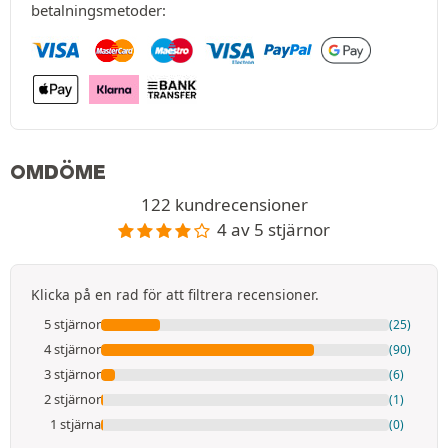
betalningsmetoder:
OMDÖME
122 kundrecensioner
4 av 5 stjärnor
Klicka på en rad för att filtrera recensioner.
5 stjärnor
(25)
4 stjärnor
(90)
3 stjärnor
(6)
2 stjärnor
(1)
1 stjärna
(0)