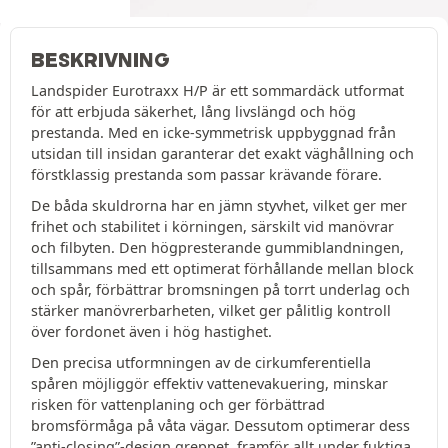
BESKRIVNING
Landspider Eurotraxx H/P är ett sommardäck utformat
för att erbjuda säkerhet, lång livslängd och hög
prestanda. Med en icke-symmetrisk uppbyggnad från
utsidan till insidan garanterar det exakt väghållning och
förstklassig prestanda som passar krävande förare.
De båda skuldrorna har en jämn styvhet, vilket ger mer
frihet och stabilitet i körningen, särskilt vid manövrar
och filbyten. Den högpresterande gummiblandningen,
tillsammans med ett optimerat förhållande mellan block
och spår, förbättrar bromsningen på torrt underlag och
stärker manövrerbarheten, vilket ger pålitlig kontroll
över fordonet även i hög hastighet.
Den precisa utformningen av de cirkumferentiella
spåren möjliggör effektiv vattenevakuering, minskar
risken för vattenplaning och ger förbättrad
bromsförmåga på våta vägar. Dessutom optimerar dess
”anti-closing”-design greppet, framför allt under fuktiga