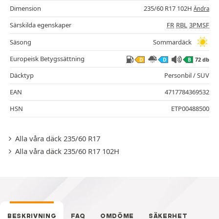
Dimension
235/60 R17 102H
Ändra
Särskilda egenskaper
FR
RBL
3PMSF
Säsong
Sommardäck
Europeisk Betygssättning
72 db
D
D
B
Däcktyp
Personbil / SUV
EAN
4717784369532
HSN
ETP00488500
Alla våra däck 235/60 R17
Alla våra däck 235/60 R17 102H
BESKRIVNING
FAQ
OMDÖME
SÄKERHET