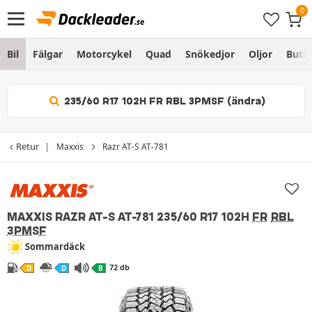
Bil
Fälgar
Motorcykel
Quad
Snökedjor
Oljor
Butik
235/60 R17 102H FR RBL 3PMSF (ändra)
Retur
Maxxis
Razr AT-S AT-781
MAXXIS RAZR AT-S AT-781
235/60 R17 102H
FR
RBL
3PMSF
Sommardäck
72 db
D
D
B