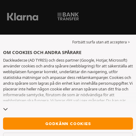
Fortsätt surfa utan att acceptera >
OM COOKIES OCH ANDRA SPÅRARE
Dackleader.se (AD TYRES) och dess partner (Google, Hotjar, Microsoft)
använder cookies och andra spårare (webblagring) för att säkerställa att
webbplatsen fungerar korrekt, underlättar din navigering, utför
statistiska mätningar och anpassar dess reklamkampanjer. Cookies och
andra spårare som lagras på din enhet kan innehålla personuppgifter. Vi
placerar inte heller någon cookie eller annan spårare utan ditt fria och
informerade samtycke, förutom de som är nödvändiga för att
webbplatsen ska fungera. Vi lagrar ditt val i sex månader. Du kan när
som helst dra tillbaka ditt samtycke genom att gå till
sidan cookies och
andra spårare
. Du kan välja att fortsätta surfa utan att acceptera
cookies eller andra spårare. Vägran hindrar inte tillgång till tjänsterna
AD TYRES. För ytterligare information hänvisar vi till
sidan för cookies
GODKÄNN COOKIES
och andra spårare
.