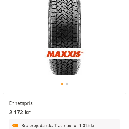
Enhetspris
2 172
kr
Bra erbjudande: Tracmax för
1 015
kr