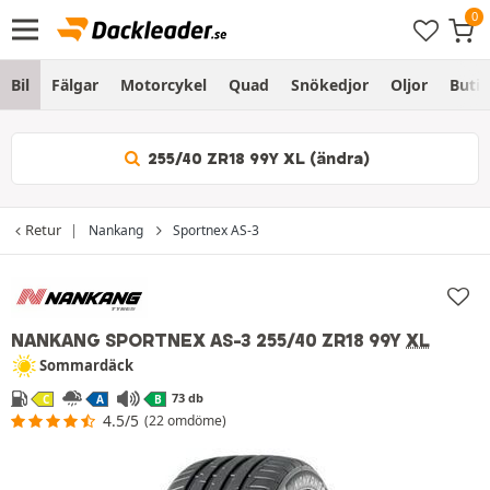
Bil
Fälgar
Motorcykel
Quad
Snökedjor
Oljor
Butik
255/40 ZR18 99Y XL (ändra)
Retur
Nankang
Sportnex AS-3
NANKANG SPORTNEX AS-3
255/40 ZR18 99Y
XL
Sommardäck
73 db
C
A
B
4.5/5
(22 omdöme)