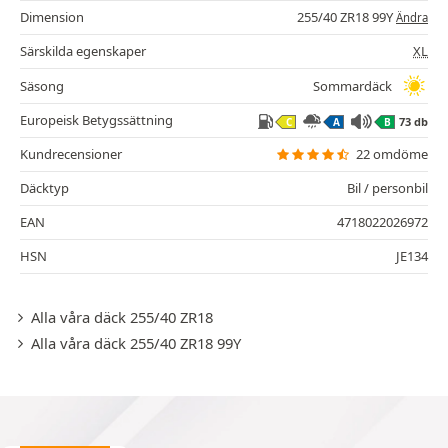
Dimension
255/40 ZR18 99Y
Ändra
Särskilda egenskaper
XL
Säsong
Sommardäck
Europeisk Betygssättning
73 db
C
A
B
Kundrecensioner
22 omdöme
Däcktyp
Bil / personbil
EAN
4718022026972
HSN
JE134
Alla våra däck 255/40 ZR18
Alla våra däck 255/40 ZR18 99Y