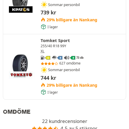
Sommar personbil
739
kr
29% billigare än Nankang
I lager
Tomket Sport
255/40 R18 99Y
XL
73 db
C
B
B
627 omdöme
Sommar personbil
744
kr
29% billigare än Nankang
I lager
OMDÖME
22 kundrecensioner
4.5 av 5 stjärnor