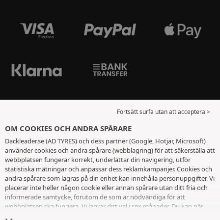
Fortsätt surfa utan att acceptera >
OM COOKIES OCH ANDRA SPÅRARE
Dackleader.se (AD TYRES) och dess partner (Google, Hotjar, Microsoft)
använder cookies och andra spårare (webblagring) för att säkerställa att
webbplatsen fungerar korrekt, underlättar din navigering, utför
statistiska mätningar och anpassar dess reklamkampanjer. Cookies och
andra spårare som lagras på din enhet kan innehålla personuppgifter. Vi
placerar inte heller någon cookie eller annan spårare utan ditt fria och
informerade samtycke, förutom de som är nödvändiga för att
webbplatsen ska fungera. Vi lagrar ditt val i sex månader. Du kan när
som helst dra tillbaka ditt samtycke genom att gå till
sidan cookies och