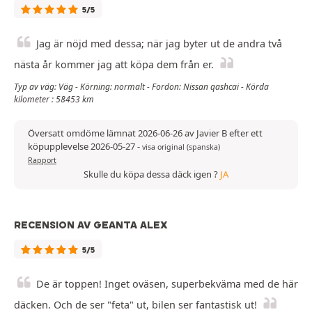
5/5
Jag är nöjd med dessa; när jag byter ut de andra två
nästa år kommer jag att köpa dem från er.
Typ av väg: Väg - Körning: normalt - Fordon: Nissan qashcai - Körda
kilometer : 58453 km
Översatt omdöme lämnat 2026-06-26 av Javier B efter ett
köpupplevelse 2026-05-27
-
visa original (spanska)
Rapport
Skulle du köpa dessa däck igen ?
JA
RECENSION AV GEANTA ALEX
5/5
De är toppen! Inget oväsen, superbekväma med de här
däcken. Och de ser "feta" ut, bilen ser fantastisk ut!