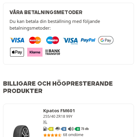
VÅRA BETALNINGSMETODER
Du kan betala din beställning med följande
betalningsmetoder:
BILLIGARE OCH HÖGPRESTERANDE
PRODUKTER
Kpatos FM601
255/40 ZR18 99Y
XL
73 db
C
B
B
68 omdöme