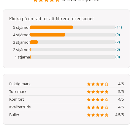
Klicka på en rad för att filtrera recensioner.
5 stjärnor
(11)
4 stjärnor
(9)
3 stjärnor
(2)
2 stjärnor
(0)
1 stjärna
(0)
Fuktig mark
4/5
Torr mark
5/5
Komfort
4/5
Kvalitet/Pris
4/5
Buller
4.5/5