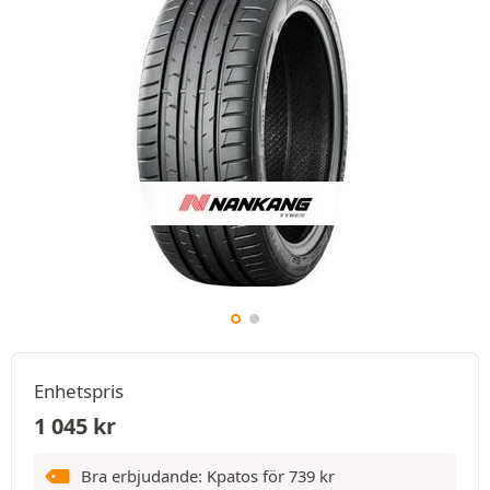
Enhetspris
1 045
kr
Bra erbjudande: Kpatos för
739
kr