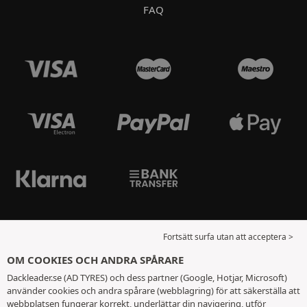
FAQ
Fortsätt surfa utan att acceptera >
OM COOKIES OCH ANDRA SPÅRARE
Dackleader.se (AD TYRES) och dess partner (Google, Hotjar, Microsoft)
använder cookies och andra spårare (webblagring) för att säkerställa att
webbplatsen fungerar korrekt, underlättar din navigering, utför