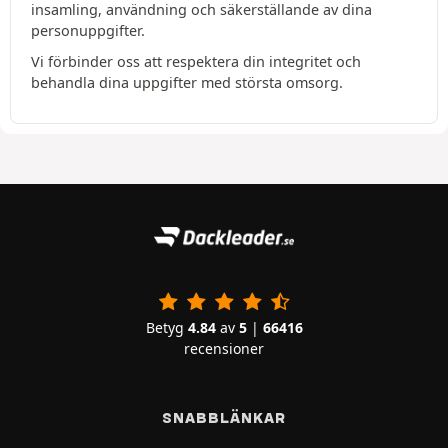
insamling, användning och säkerställande av dina
personuppgifter.
Vi förbinder oss att respektera din integritet och
behandla dina uppgifter med största omsorg.
Betyg
4.84
av
5
|
66416
recensioner
SNABBLÄNKAR