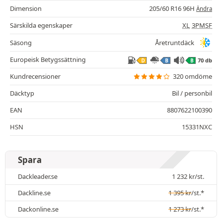
Dimension
205/60 R16 96H
Ändra
Särskilda egenskaper
XL
3PMSF
Säsong
Åretruntdäck
Europeisk Betygssättning
70 db
D
B
B
Kundrecensioner
320 omdöme
Däcktyp
Bil / personbil
EAN
8807622100390
HSN
15331NXC
Spara
Dackleader.se
1 232
kr
/st.
Dackline.se
1 395
kr
/st.*
Dackonline.se
1 273
kr
/st.*