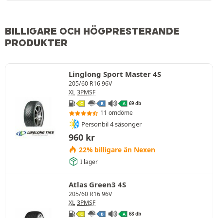
BILLIGARE OCH HÖGPRESTERANDE
PRODUKTER
Linglong Sport Master 4S
205/60 R16 96V
XL
3PMSF
69 db
C
B
A
11 omdöme
Personbil 4 säsonger
960
kr
22% billigare än Nexen
I lager
Atlas Green3 4S
205/60 R16 96V
XL
3PMSF
68 db
C
B
A