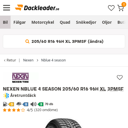
Bil
Fälgar
Motorcykel
Quad
Snökedjor
Oljor
Butik
205/60 R16 96H XL 3PMSF (ändra)
Retur
Nexen
Nblue 4 season
NEXEN NBLUE 4 SEASON
205/60 R16 96H
XL
3PMSF
Åretruntdäck
70 db
D
B
B
4/5
(320 omdöme)