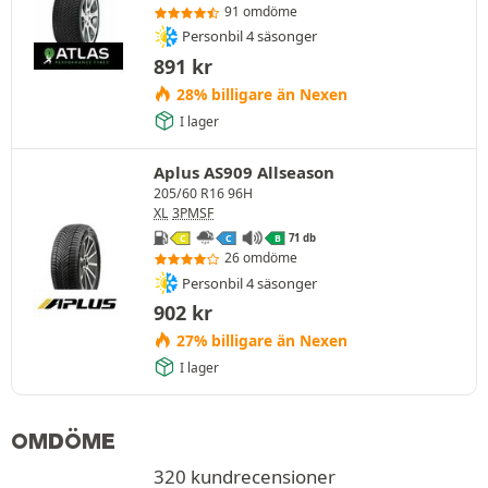
91 omdöme
Personbil 4 säsonger
891
kr
28% billigare än Nexen
I lager
Aplus AS909 Allseason
205/60 R16 96H
XL
3PMSF
71 db
C
C
B
26 omdöme
Personbil 4 säsonger
902
kr
27% billigare än Nexen
I lager
OMDÖME
320 kundrecensioner