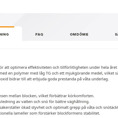
NING
FAQ
OMDÖME
S
r att optimera effektiviteten och tillförlitligheten under hela år
d en polymer med låg TG och ett mjukgörande medel, vilket säkers
xid bidrar till att erbjuda goda prestanda på våta underlag.
sen mellan blocken, vilket förbättrar körkomforten.
ledning av vatten och snö för bättre väghållning.
säkerställer ökad styvhet och optimalt grepp på våta och snötäck
nella lameller som förstärker blockformens stabilitet.