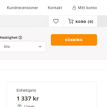
Kundrecensioner
Kontakt
Mitt konto
KORG
(0)
Hastighet
SÖKNING
Enhetspris
1 337
kr
I lager