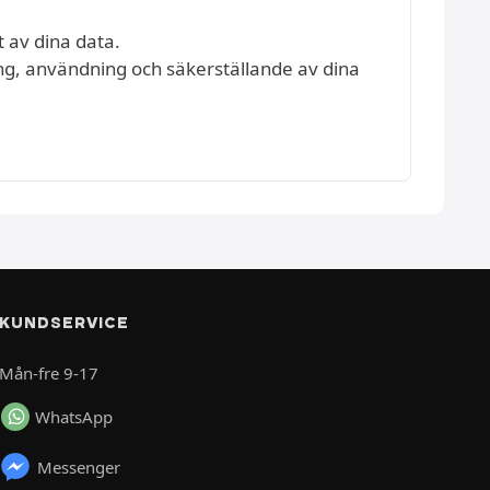
t av dina data.
ing, användning och säkerställande av dina
KUNDSERVICE
Mån-fre 9-17
WhatsApp
Messenger