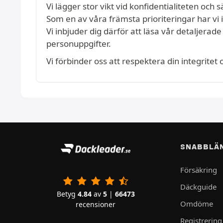
Vi lägger stor vikt vid konfidentialiteten och
Som en av våra främsta prioriteringar har vi 
Vi inbjuder dig därför att läsa vår detaljerad
personuppgifter.
Vi förbinder oss att respektera din integrite
SNABBLÄ
Försäkring
Däckguide
Betyg
4.84
av
5
|
66473
Omdöme
recensioner
Registrering