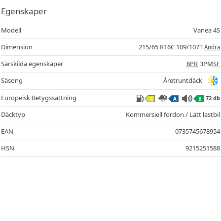
Egenskaper
Modell
Vanea 4S
Dimension
215/65 R16C 109/107T
Ändra
Särskilda egenskaper
8PR
3PMSF
Säsong
Åretruntdäck
Europeisk Betygssättning
72 db
C
A
B
Däcktyp
Kommersiell fordon / Lätt lastbil
EAN
0735745678954
HSN
9215251588