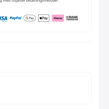
ng med följande betalningsmetoder: