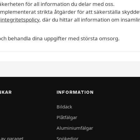
 säkerheten för all information du delar med oss.
implementerat strikta åtgärder för att säkerställa skydde
e
integritetspolicy
, där du hittar all information om insaml
t och behandla dina uppgifter med största omsorg.
NKAR
INFORMATION
Bildäck
Plåtfälgar
Aluminiumfälgar
 av garaget
Snökedjor