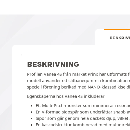
BESKRIV
BESKRIVNING
Profilen Vanea 4S från märket Prinx har utformats fö
modell använder ett slitbanegummi i kombination me
speciell förening berikad med NANO-klassad kiseldio
Egenskaperna hos Vanea 4S inkluderar:
Ett Multi-Pitch-mönster som minimerar resonan
En V-formad sidospår som underlättar snabb av
Sipor som går genom hela däckets djup, vilket 
En kaskadstruktur kombinerad med multidirektio