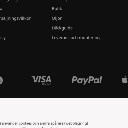
ta
Butik
säljningsvillkor
Oljor
Däckguide
icy
Leverans och montering
t) använder cookies och andra spårare (webblagring)