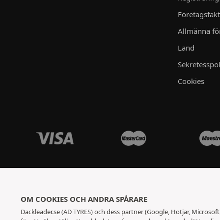
Företagsfak
Allmänna för
Land
Sekretesspol
Cookies
OM COOKIES OCH ANDRA SPÅRARE
Dackleader.se (AD TYRES) och dess partner (Google, Hotjar, Microsof