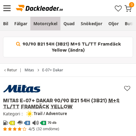
Bil
Fälgar
Motorcykel
Quad
Snökedjor
Oljor
Butik
90/90 B21 54H (3B21) M+S TL/TT Framdäck
Yellow (ändra)
Retur
Mitas
E-07+ Dakar
MITAS E-07+ DAKAR
90/90 B21 54H (3B21)
M+S
TL/TT
FRAMDÄCK
YELLOW
Kategori :
Trail / Adventure
70 db
C
B
B
4/5
(32 omdöme)