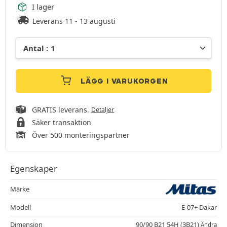
I lager
Leverans 11 - 13 augusti
LÄGG I VARUKORGEN
GRATIS leverans.
Detaljer
Säker transaktion
Över 500 monteringspartner
Egenskaper
Märke
Modell
E-07+ Dakar
Dimension
90/90 B21 54H (3B21)
Ändra