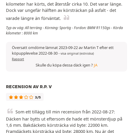
kilometer har körts, det återstår cirka 10. Det varar länge.
Dock var ungefär hälften av körsträckan på asfalt - det
varade längre än förväntat.
Typ av väg: All terräng - Körning: Sportig - Fordon: BMW R1150gs - Körda
kilometer : 8000 km
Översatt omdöme lämnat 2023-09-22 av Martin T efter ett
köpupplevelse 2022-08-30
-
visa original (estniska)
Rapport
Skulle du köpa dessa däck igen ?
JA
RECENSION AV R.P. V
3/5
Som ett tillägg till min recension från 2022-08-27:
Däcken har bytts ut eftersom de hade ett mönsterdjup på
1,6 mm. Bakdäckets körsträcka vid byte: 22000 km.
Framdäckets körsträcka vid byte: 28000 km. Nu är det