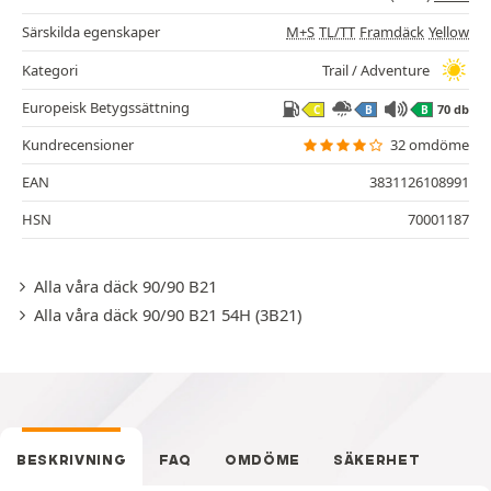
Särskilda egenskaper
M+S
TL/TT
Framdäck
Yellow
Kategori
Trail / Adventure
Europeisk Betygssättning
70 db
C
B
B
Kundrecensioner
32 omdöme
EAN
3831126108991
HSN
70001187
Alla våra däck 90/90 B21
Alla våra däck 90/90 B21 54H (3B21)
BESKRIVNING
FAQ
OMDÖME
SÄKERHET