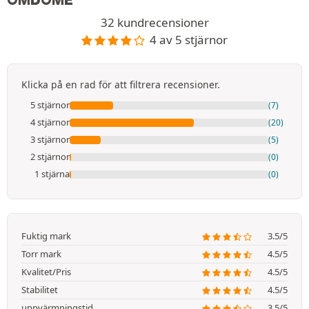
OMDÖME
32 kundrecensioner
4 av 5 stjärnor
Klicka på en rad för att filtrera recensioner.
5 stjärnor
(7)
4 stjärnor
(20)
3 stjärnor
(5)
2 stjärnor
(0)
1 stjärna
(0)
Fuktig mark
3.5/5
Torr mark
4.5/5
Kvalitet/Pris
4.5/5
Stabilitet
4.5/5
uppvärmningstid
3.5/5