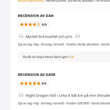
kontrollprocess
. Recensioner sorteras endast i kronol
RECENSION AV DAN
4/5
Mycket bra kvalitet och pris.
Typ av väg: Väg - Körning: normalt - Fordon: Harley davidson - Körda 
Skulle du köpa dessa däck igen ?
JA
RECENSION AV DAVE
5/5
Night Dragon höll i cirka 8 500 km på min Intruder; 
Typ av väg: Väg - Körning: normalt - Fordon: VZR1800 - Körda kilome