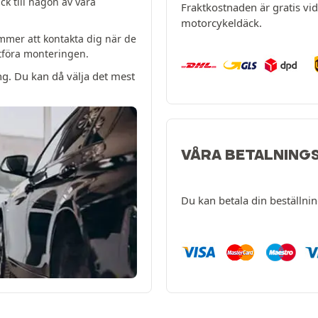
k till någon av våra
Fraktkostnaden är gratis vid 
motorcykeldäck.
mer att kontakta dig när de
utföra monteringen.
ng. Du kan då välja det mest
VÅRA BETALNING
Du kan betala din beställni