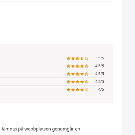
3.5/5
4.5/5
4.5/5
4.5/5
4/5
 som lämnas på webbplatsen genomgår en