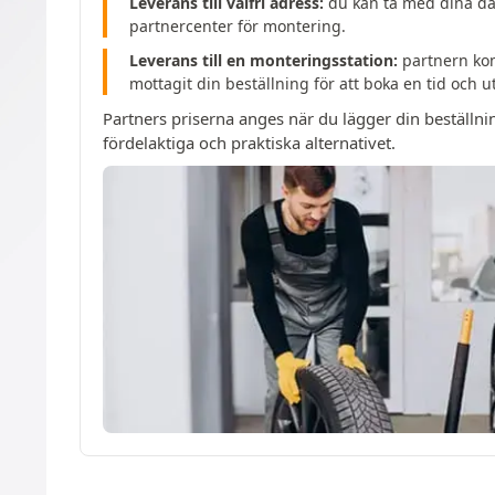
Leverans till valfri adress:
du kan ta med dina däc
partnercenter för montering.
Leverans till en monteringsstation:
partnern kom
mottagit din beställning för att boka en tid och 
Partners priserna anges när du lägger din beställni
fördelaktiga och praktiska alternativet.