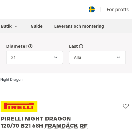
För proffs
Butik
Guide
Leverans och montering
Diameter
Last
Night Dragon
PIRELLI NIGHT DRAGON
120/70 B21 68H
FRAMDÄCK
RF
Pirelli
120/70 B21 68H