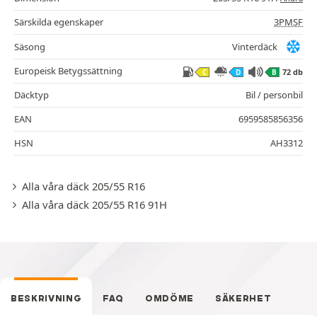
Särskilda egenskaper
3PMSF
Säsong
Vinterdäck
Europeisk Betygssättning
72 db
C
D
B
Däcktyp
Bil / personbil
EAN
6959585856356
HSN
AH3312
Alla våra däck 205/55 R16
Alla våra däck 205/55 R16 91H
BESKRIVNING
FAQ
OMDÖME
SÄKERHET