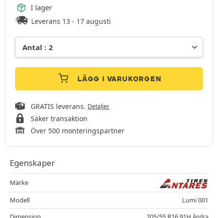
I lager
Leverans 13 - 17 augusti
LÄGG I VARUKORGEN
GRATIS leverans.
Detaljer
Säker transaktion
Över 500 monteringspartner
Egenskaper
Märke
Modell
Lumi 001
Dimension
205/55 R16 91H
Ändra