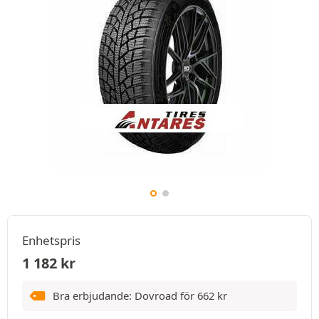
Enhetspris
1 182
kr
Bra erbjudande: Dovroad för
662
kr