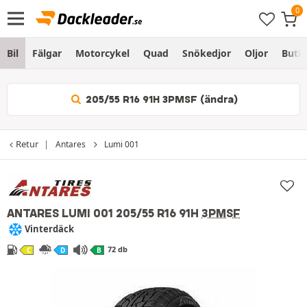
Bil
Fälgar
Motorcykel
Quad
Snökedjor
Oljor
Butik
205/55 R16 91H 3PMSF (ändra)
Retur
Antares
Lumi 001
ANTARES LUMI 001
205/55 R16 91H
3PMSF
Vinterdäck
72 db
C
D
B