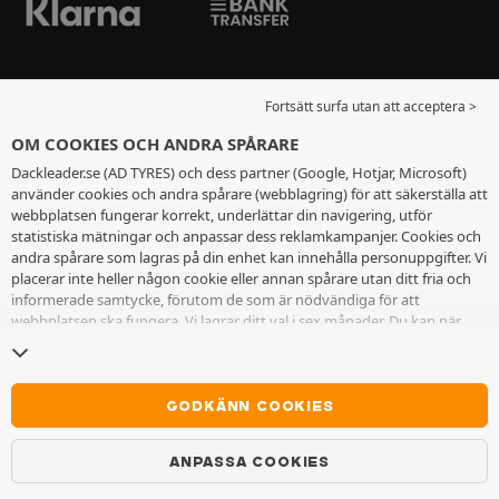
Fortsätt surfa utan att acceptera >
OM COOKIES OCH ANDRA SPÅRARE
Dackleader.se (AD TYRES) och dess partner (Google, Hotjar, Microsoft)
använder cookies och andra spårare (webblagring) för att säkerställa att
webbplatsen fungerar korrekt, underlättar din navigering, utför
statistiska mätningar och anpassar dess reklamkampanjer. Cookies och
andra spårare som lagras på din enhet kan innehålla personuppgifter. Vi
placerar inte heller någon cookie eller annan spårare utan ditt fria och
informerade samtycke, förutom de som är nödvändiga för att
webbplatsen ska fungera. Vi lagrar ditt val i sex månader. Du kan när
som helst dra tillbaka ditt samtycke genom att gå till
sidan cookies och
andra spårare
. Du kan välja att fortsätta surfa utan att acceptera
cookies eller andra spårare. Vägran hindrar inte tillgång till tjänsterna
AD TYRES. För ytterligare information hänvisar vi till
sidan för cookies
GODKÄNN COOKIES
och andra spårare
.
ANPASSA COOKIES