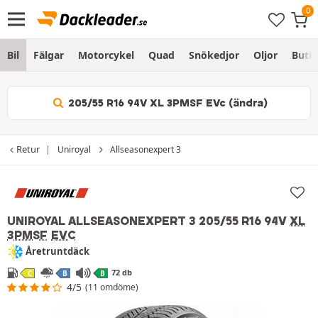
Bil
Fälgar
Motorcykel
Quad
Snökedjor
Oljor
Butik
205/55 R16 94V XL 3PMSF EVc (ändra)
Retur
Uniroyal
Allseasonexpert 3
UNIROYAL ALLSEASONEXPERT 3
205/55 R16 94V
XL
3PMSF
EVC
Åretruntdäck
72 db
C
B
B
4/5
(11 omdöme)