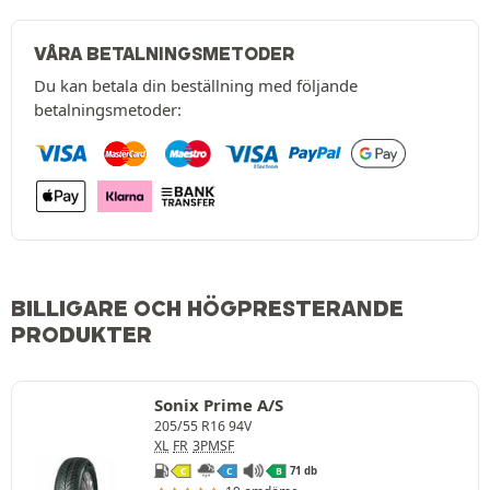
VÅRA BETALNINGSMETODER
Du kan betala din beställning med följande
betalningsmetoder:
BILLIGARE OCH HÖGPRESTERANDE
PRODUKTER
Sonix Prime A/S
205/55 R16 94V
XL
FR
3PMSF
71 db
C
C
B