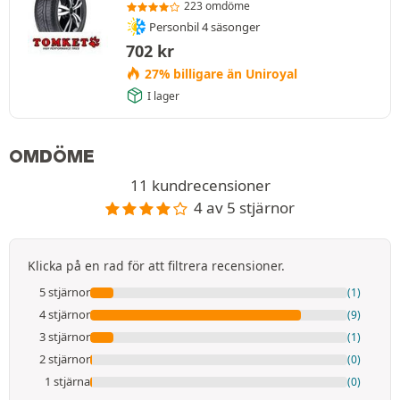
223 omdöme
Personbil 4 säsonger
702
kr
27% billigare än Uniroyal
I lager
OMDÖME
11 kundrecensioner
4 av 5 stjärnor
Klicka på en rad för att filtrera recensioner.
5 stjärnor
(1)
4 stjärnor
(9)
3 stjärnor
(1)
2 stjärnor
(0)
1 stjärna
(0)