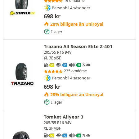
19 omdöme
Personbil 4 säsonger
698
kr
28% billigare än Uniroyal
I lager
Trazano All Season Elite Z-401
205/55 R16 94V
XL
3PMSF
72 db
C
C
B
235 omdöme
Personbil 4 säsonger
698
kr
28% billigare än Uniroyal
I lager
Tomket Allyear 3
205/55 R16 94V
XL
3PMSF
72 db
C
C
B