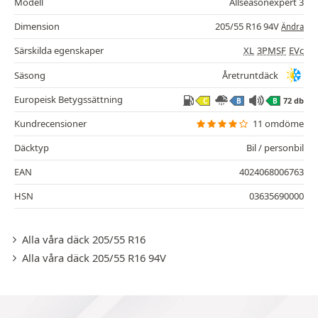
Modell
Allseasonexpert 3
Dimension
205/55 R16 94V
Ändra
Särskilda egenskaper
XL
3PMSF
EVc
Säsong
Åretruntdäck
Europeisk Betygssättning
72 db
C
B
B
Kundrecensioner
11 omdöme
Däcktyp
Bil / personbil
EAN
4024068006763
HSN
03635690000
Alla våra däck 205/55 R16
Alla våra däck 205/55 R16 94V