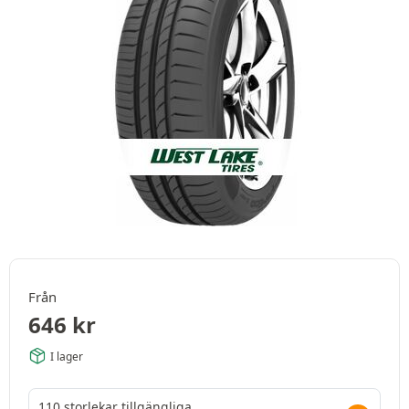
Från
646
kr
I lager
110 storlekar tillgängliga