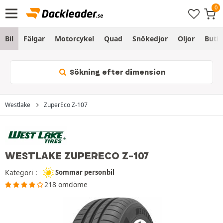
Bil
Fälgar
Motorcykel
Quad
Snökedjor
Oljor
Butik
Sökning efter dimension
Westlake
ZuperEco Z-107
WESTLAKE ZUPERECO Z-107
Kategori :
Sommar personbil
218 omdöme