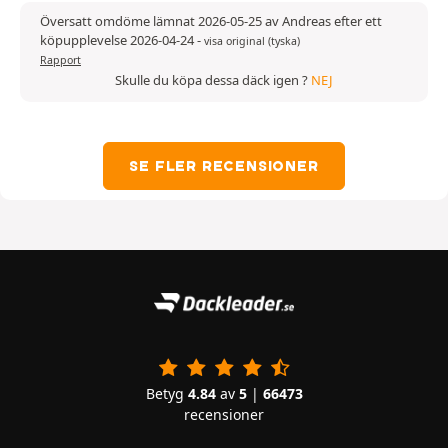
Översatt omdöme lämnat 2026-05-25 av Andreas efter ett
köpupplevelse 2026-04-24
-
visa original (tyska)
Rapport
Skulle du köpa dessa däck igen ?
NEJ
SE FLER RECENSIONER
Betyg
4.84
av
5
|
66473
recensioner