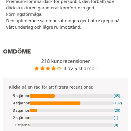
Premium-sommardäck för personbil, den förbättrade
däckstrukturen garanterar komfort och god
körningsförmåga.
Den optimerade sammansättningen ger bättre grepp på
vått underlag och lägre rullmotstånd.
OMDÖME
218 kundrecensioner
4 av 5 stjärnor
Klicka på en rad för att filtrera recensioner.
5 stjärnor
(65)
4 stjärnor
(132)
3 stjärnor
(20)
2 stjärnor
(1)
1 stjärna
(0)