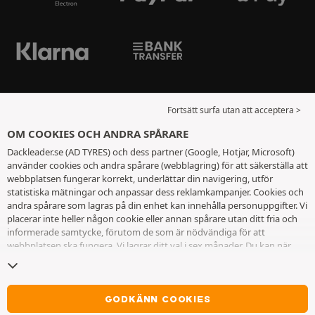
Fortsätt surfa utan att acceptera >
OM COOKIES OCH ANDRA SPÅRARE
Dackleader.se (AD TYRES) och dess partner (Google, Hotjar, Microsoft)
använder cookies och andra spårare (webblagring) för att säkerställa att
webbplatsen fungerar korrekt, underlättar din navigering, utför
statistiska mätningar och anpassar dess reklamkampanjer. Cookies och
andra spårare som lagras på din enhet kan innehålla personuppgifter. Vi
placerar inte heller någon cookie eller annan spårare utan ditt fria och
informerade samtycke, förutom de som är nödvändiga för att
webbplatsen ska fungera. Vi lagrar ditt val i sex månader. Du kan när
som helst dra tillbaka ditt samtycke genom att gå till
sidan cookies och
andra spårare
. Du kan välja att fortsätta surfa utan att acceptera
cookies eller andra spårare. Vägran hindrar inte tillgång till tjänsterna
AD TYRES. För ytterligare information hänvisar vi till
sidan för cookies
GODKÄNN COOKIES
och andra spårare
.