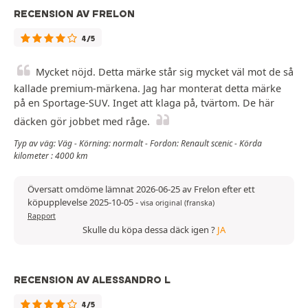
RECENSION AV FRELON
4/5
Mycket nöjd. Detta märke står sig mycket väl mot de så
kallade premium-märkena. Jag har monterat detta märke
på en Sportage-SUV. Inget att klaga på, tvärtom. De här
däcken gör jobbet med råge.
Typ av väg: Väg - Körning: normalt - Fordon: Renault scenic - Körda
kilometer : 4000 km
Översatt omdöme lämnat 2026-06-25 av Frelon efter ett
köpupplevelse 2025-10-05
-
visa original (franska)
Rapport
Skulle du köpa dessa däck igen ?
JA
RECENSION AV ALESSANDRO L
4/5