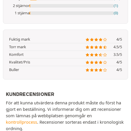
2 stjärnor
(1)
1 stjärna
(0)
Fuktig mark
4/5
Torr mark
4.5/5
Komfort
3.5/5
Kvalitet/Pris
4/5
Buller
4/5
KUNDRECENSIONER
För att kunna utvärdera denna produkt måste du först ha
gjort en beställning. Vi informerar dig om att recensioner
som lämnas på webbplatsen genomgår en
kontrollprocess
. Recensioner sorteras endast i kronologisk
ordning.