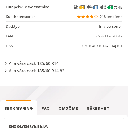
Europeisk Betygssättning
70 db
D
B
B
Kundrecensioner
218 omdöme
Däcktyp
Bil / personbil
EAN
6938112620042
HSN
03010407101A7G14J101
Alla våra däck 185/60 R14
Alla våra däck 185/60 R14 82H
BESKRIVNING
FAQ
OMDÖME
SÄKERHET
BESKRIVNING