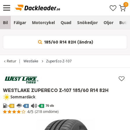
Bil
Fälgar
Motorcykel
Quad
Snökedjor
Oljor
Butik
185/60 R14 82H (ändra)
Retur
Westlake
ZuperEco Z-107
WESTLAKE ZUPERECO Z-107
185/60 R14 82H
Sommardäck
70 db
D
B
B
4/5
(218 omdöme)