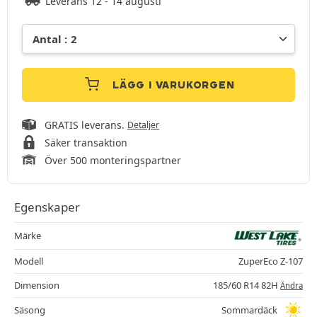
Leverans 12 - 14 augusti
LÄGG I VARUKORGEN
GRATIS leverans.
Detaljer
Säker transaktion
Över 500 monteringspartner
Egenskaper
Märke
Modell
ZuperEco Z-107
Dimension
185/60 R14 82H
Ändra
Säsong
Sommardäck